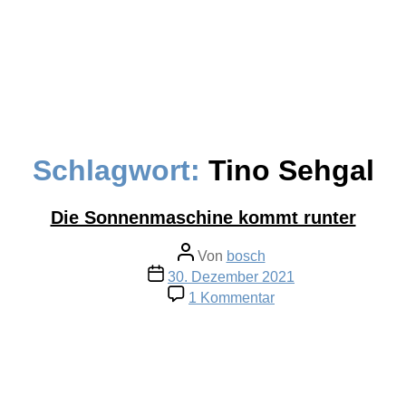
Schlagwort:
Tino Sehgal
Die Sonnenmaschine kommt runter
Beitragsautor
Von
bosch
Veröffentlichungsdatum
30. Dezember 2021
zu
1 Kommentar
Die
Sonnenmaschine
kommt
runter