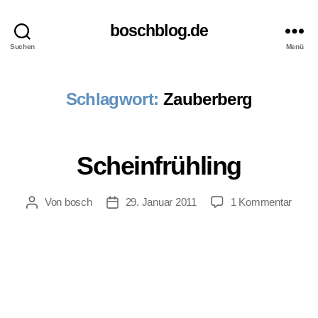
boschblog.de
Suchen
Menü
Schlagwort:
Zauberberg
Scheinfrühling
zu
Von
bosch
29. Januar 2011
1 Kommentar
Beitragsautor
Veröffentlichungsdatum
Schein