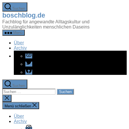
Zum
Suchen
Inhalt
boschblog.de
springen
Fachblog für angewandte Alltagskultur und
Unzulänglichkeiten menschlichen Daseins
Menü
Über
Archiv
Instagram
Twitter
Facebook
Suchen
Suchen
nach:
Suche
schließen
Menü schließen
Über
Archiv
Instagram