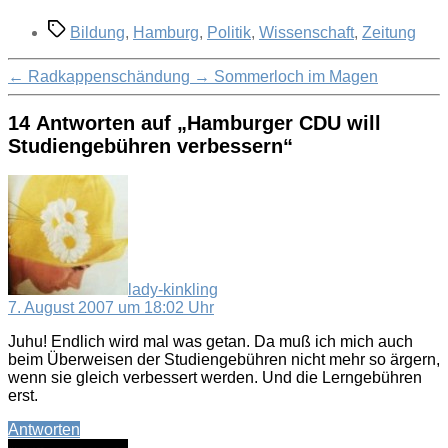
Schlagwörter
Bildung
,
Hamburg
,
Politik
,
Wissenschaft
,
Zeitung
←
Radkappenschändung
→
Sommerloch im Magen
14 Antworten auf „Hamburger CDU will
Studiengebühren verbessern“
sagt:
lady-kinkling
7. August 2007 um 18:02 Uhr
Juhu! Endlich wird mal was getan. Da muß ich mich auch
beim Überweisen der Studiengebühren nicht mehr so ärgern,
wenn sie gleich verbessert werden. Und die Lerngebühren
erst.
Antworten
sagt: