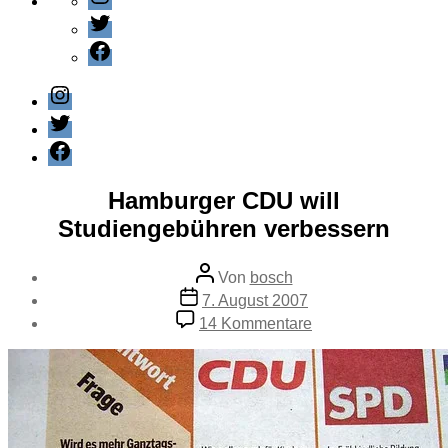
Twitter
Facebook
Instagram
Twitter
Facebook
Kategorien
Politik
Hamburger CDU will
Studiengebühren verbessern
Beitragsautor
Von
bosch
Veröffentlichungsdatum
7. August 2007
zu
14 Kommentare
Hamburger
CDU
will
Studiengebühren
verbessern