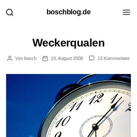
boschblog.de
Suchen
Menü
P
Kategorien
Weckerqualen
A
N
O
zu
Von
bosch
19. August 2008
13 Kommentare
Beitragsautor
Veröffentlichungsdatum
R
Wec
A
M
A