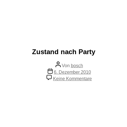
Zustand nach Party
Beitragsautor
Von
bosch
Veröffentlichungsdatum
6. Dezember 2010
zu
Keine Kommentare
Zustand
nach
Party