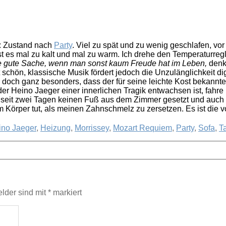
: Zustand nach
Party
. Viel zu spät und zu wenig geschlafen, v
t es mal zu kalt und mal zu warm. Ich drehe den Temperaturregler 
ne gute Sache, wenn man sonst kaum Freude hat im Leben,
denke
 schön, klassische Musik fördert jedoch die Unzulänglichkeit 
) doch ganz besonders, dass der für seine leichte Kost bekannte
Heino Jaeger einer innerlichen Tragik entwachsen ist, fahre 
 ich seit zwei Tagen keinen Fuß aus dem Zimmer gesetzt und auc
em Körper tut, als meinen Zahnschmelz zu zersetzen. Es ist die
ino Jaeger
,
Heizung
,
Morrissey
,
Mozart Requiem
,
Party
,
Sofa
,
Ta
elder sind mit
*
markiert