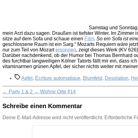
Samstag und Sonntag
mein Arzt dazu sagen. Draußen ist tiefster Winter. Im Zimmer is
sitze auf dem Sofa und schaue einen
Film
.
So ein Sofa ist ei
geschlossene Raum ist ein Sarg.“ Mozarts Requiem wäre jetzt
nur zum Teil von Mozart
ersonnen
, zeigt dieses Werk (KV 626
Darüber nachdenkend, ob der Humor bei Thomas Bernhard oder 
des furchtbar langweiligen Kölner Tatorts fällt mir ein, dass
vitaminarmen grünen Apfel, der sicher nichts weiter mit mein
Schlagwörter
Apfel
,
Écriture automatique
,
Blumfeld
,
Desolation
,
He
←
Party 1 & 2
→
Wohne Orte #14
Schreibe einen Kommentar
Deine E-Mail-Adresse wird nicht veröffentlicht.
Erforderliche F