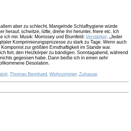
or allem aber zu schlecht. Mangelnde Schlafhygiene würde
herauf, schwitze, lüfte, drehe ihn herunter, friere etc. Ich
 ich mir. Musik: Morrissey und Blumfeld:
Verstärker
. „Jeder
digitaler Komprimierungsprozesse zu stark zu Tage. Wenn auch
 Komponist zur größten Ernsthaftigkeit im Stande war.
ich fort, den Heizkörper zu bändigen. Sonntagabend, während
h nichts gegessen habe. Dann beiße ich in einen sehr
 vollkommene Desolation.
tort
,
Thomas Bernhard
,
Wohnzimmer
,
Zuhause