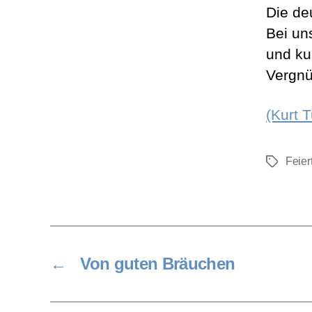
Die de
Bei uns
und ku
Vergnü
(Kurt 
Feier
Schlagwö
←
Von guten Bräuchen