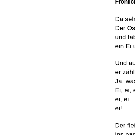
Fröhlic
Da seh
Der Os
und fa
ein Ei 
Und au
er zäh
Ja, wa
Ei, ei, 
ei, ei
ei!
Der fl
ins pa