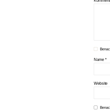
Komment
Benach
Name
*
Website
Benach