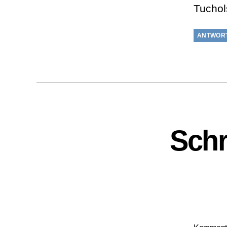
Tuchol
ANTWOR
Schr