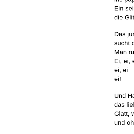
Ein se
die Gl
Das ju
sucht d
Man ru
Ei, ei, 
ei, ei
ei!
Und Ha
das lie
Glatt,
und oh