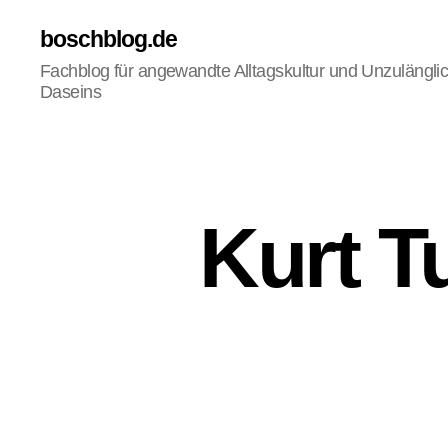
boschblog.de
Fachblog für angewandte Alltagskultur und Unzulängli
Daseins
F
Kategorien
Kurt T
E
U
I
L
L
E
T
O
N