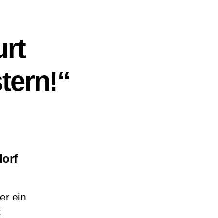
urt
tern!“
sagt:
orf
er ein
t