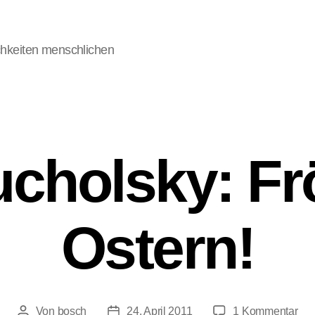
chkeiten menschlichen
ucholsky: Fr
Ostern!
zu
Von
bosch
24. April 2011
1 Kommentar
Beitragsautor
Veröffentlichungsdatum