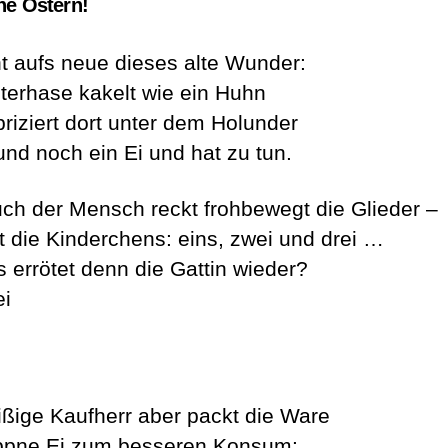
he Ostern!
t aufs neue dieses alte Wunder:
terhase kakelt wie ein Huhn
briziert dort unter dem Holunder
und noch ein Ei und hat zu tun.
ch der Mensch reckt frohbewegt die Glieder –
lt die Kinderchens: eins, zwei und drei …
s errötet denn die Gattin wieder?
ei
eißige Kaufherr aber packt die Ware
ppne Ei zum besseren Konsum: