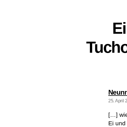
Ei
Tucho
Neunn
25. April
[…] wi
Ei und