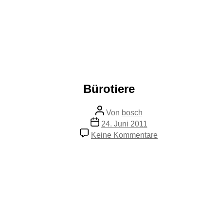
Bürotiere
Beitragsautor
Von
bosch
Veröffentlichungsdatum
24. Juni 2011
zu
Keine Kommentare
Bürotiere