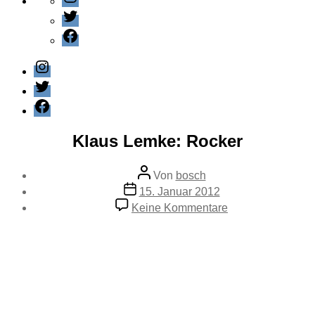
Twitter
Facebook
Instagram
Twitter
Facebook
Kategorien
Feuilleton
Klaus Lemke: Rocker
Beitragsautor
Von
bosch
Veröffentlichungsdatum
15. Januar 2012
zu
Keine Kommentare
Klaus
Lemke:
Rocker