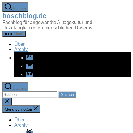
Zum
Suchen
Inhalt
boschblog.de
springen
Fachblog für angewandte Alltagskultur und
Unzulänglichkeiten menschlichen Daseins
Menü
Über
Archiv
Instagram
Twitter
Facebook
Suchen
Suchen
nach:
Suche
schließen
Menü schließen
Über
Archiv
Instagram