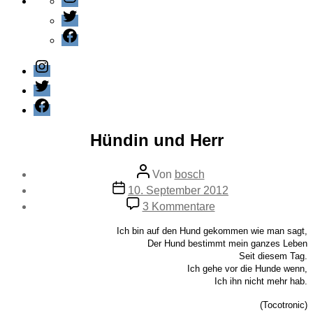
Twitter
Facebook
Instagram
Twitter
Facebook
Kategorien
Panorama
Hündin und Herr
Beitragsautor
Von
bosch
Veröffentlichungsdatum
10. September 2012
zu
3 Kommentare
Hündin
und
Ich bin auf den Hund gekommen wie man sagt,
Herr
Der Hund bestimmt mein ganzes Leben
Seit diesem Tag.
Ich gehe vor die Hunde wenn,
Ich ihn nicht mehr hab.
(Tocotronic)