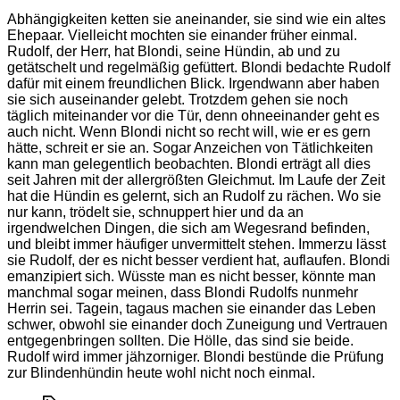
Abhängigkeiten ketten sie aneinander, sie sind wie ein altes
Ehepaar. Vielleicht mochten sie einander früher einmal.
Rudolf, der Herr, hat Blondi, seine Hündin, ab und zu
getätschelt und regelmäßig gefüttert. Blondi bedachte Rudolf
dafür mit einem freundlichen Blick. Irgendwann aber haben
sie sich auseinander gelebt. Trotzdem gehen sie noch
täglich miteinander vor die Tür, denn ohneeinander geht es
auch nicht. Wenn Blondi nicht so recht will, wie er es gern
hätte, schreit er sie an. Sogar Anzeichen von Tätlichkeiten
kann man gelegentlich beobachten. Blondi erträgt all dies
seit Jahren mit der allergrößten Gleichmut. Im Laufe der Zeit
hat die Hündin es gelernt, sich an Rudolf zu rächen. Wo sie
nur kann, trödelt sie, schnuppert hier und da an
irgendwelchen Dingen, die sich am Wegesrand befinden,
und bleibt immer häufiger unvermittelt stehen. Immerzu lässt
sie Rudolf, der es nicht besser verdient hat, auflaufen. Blondi
emanzipiert sich. Wüsste man es nicht besser, könnte man
manchmal sogar meinen, dass Blondi Rudolfs nunmehr
Herrin sei. Tagein, tagaus machen sie einander das Leben
schwer, obwohl sie einander doch Zuneigung und Vertrauen
entgegenbringen sollten. Die Hölle, das sind sie beide.
Rudolf wird immer jähzorniger. Blondi bestünde die Prüfung
zur Blindenhündin heute wohl nicht noch einmal.