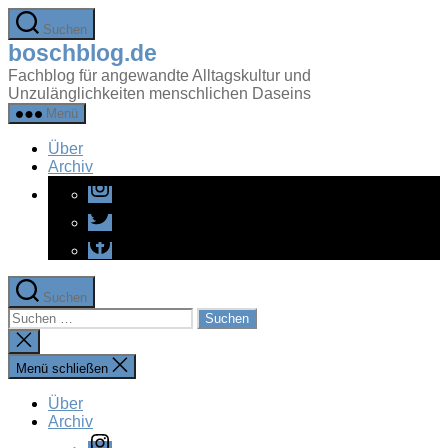
Zum
Suchen
Inhalt
boschblog.de
springen
Fachblog für angewandte Alltagskultur und
Unzulänglichkeiten menschlichen Daseins
Menü
Über
Archiv
Instagram
Twitter
Facebook
Suchen
Suchen
nach:
Suche
schließen
Menü schließen
Über
Archiv
Instagram