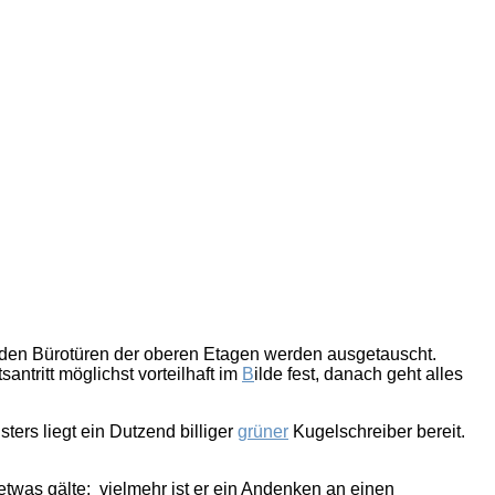
 den Bürotüren der oberen Etagen werden ausgetauscht.
ntritt möglichst vorteilhaft im
B
ilde fest, danach geht alles
ters liegt ein Dutzend billiger
grüner
Kugelschreiber bereit.
etwas gälte; vielmehr ist er ein Andenken an einen