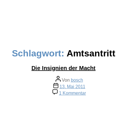
Schlagwort:
Amtsantritt
Die Insignien der Macht
Beitragsautor
Von
bosch
Veröffentlichungsdatum
13. Mai 2011
zu
1 Kommentar
Die
Insignien
der
Macht