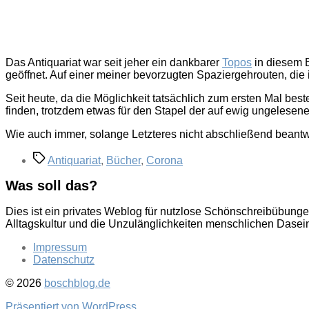
Das Antiquariat war seit jeher ein dankbarer
Topos
in diesem B
geöffnet. Auf einer meiner bevorzugten Spaziergehrouten, die 
Seit heute, da die Möglichkeit tatsächlich zum ersten Mal bes
finden, trotzdem etwas für den Stapel der auf ewig ungelesen
Wie auch immer, solange Letzteres nicht abschließend beantwort
Schlagwörter
Antiquariat
,
Bücher
,
Corona
Was soll das?
Dies ist ein privates Weblog für nutzlose Schönschreibübung
Alltagskultur und die Unzulänglichkeiten menschlichen Dasei
Impressum
Datenschutz
© 2026
boschblog.de
Präsentiert von WordPress