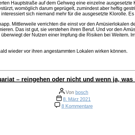
erten Hauptstraße auf dem Gehweg eine einzelne ausgesetzte Kl
türzt, womöglich darum geprügelt, zumindest aber heftig gestri
nteressiert sich niemand mehr für die ausgesetzte Klorolle. Es 
pp. Mittlerweile verrichten die einst vor den Amüsierlokalen der
eren. Das ist gut, sie verstehen ihren Beruf. Und vor den Amüs
h überwiegt der Nutzen einer Impfung die Risiken bei Weitem. I
 bald wieder vor ihren angestammten Lokalen wirken können.
uariat – reingehen oder nicht und wenn ja, was
Beitragsautor
Von
bosch
Veröffentlichungsdatum
8. März 2021
zu
8 Kommentare
Antiquariat
–
reingehen
oder
nicht