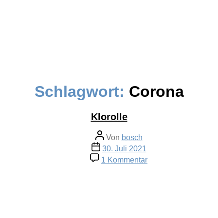
Schlagwort:
Corona
Klorolle
Beitragsautor
Von
bosch
Veröffentlichungsdatum
30. Juli 2021
zu
1 Kommentar
Klorolle