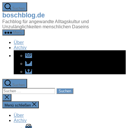
Zum
Suchen
Inhalt
boschblog.de
springen
Fachblog für angewandte Alltagskultur und
Unzulänglichkeiten menschlichen Daseins
Menü
Über
Archiv
Instagram
Twitter
Facebook
Suchen
Suchen
nach:
Suche
schließen
Menü schließen
Über
Archiv
Instagram