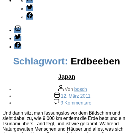
Twitter
Facebook
Instagram
Twitter
Facebook
Schlagwort:
Erdbeeben
Japan
Beitragsautor
Von
bosch
Veröffentlichungsdatum
12. März 2011
zu
9 Kommentare
Japan
Und dann sitzt man fassungslos vor dem Bildschirm und
sieht dabei zu, wie 9.000 km entfernt die Erde bebt und ein
Tsunami übers Land fegt, und ist wie gelähmt. Während
Naturgewalten Menschen und Häuser und alles, was sich