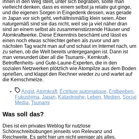
ihnen in den Weg stellt, unter sich begraben, sollte man
vielleicht denken, dass es einem selbst ja relativ gut ginge,
und die eigenen Sorgen in Eingedenk dessen, was gerade
in Japan vor sich geht, verhältnismäßig klein seien. Aber
naturgemäß sind sie das nicht, weil sie ja viel näher dran
sind an einem selbst als zusammenstürzende Häuser und
Atomkraftwerke. Diese Erkenntnis beschämt und lässt es
einen noch etwas schlechter gehen als zuvor und am
nächsten Tag wacht man auf und schaut im Internet nach, um
zu sehen, ob die Welt bereits untergegangen ist. Dann ist
man verwundert über all die Tsunami-, Kernkraft-,
Betroffenheits- und Gute-Laune-Experten, die in den
sozialen Netzwerken plötzlich wie Atompilze aus dem Boden
sprießen, und klappt den Rechner wieder zu und wartet auf
die Kernschmelze.
Schlagwörter
Angst
,
Atomkraft
,
Éctriture automatique
,
Erdbeeben
,
Fukushima
,
Japan
,
Katastrophe
,
Leben
,
Medien
,
Social
Media
,
Tsunami
Was soll das?
Dies ist ein privates Weblog für nutzlose
Schönschreibübungen jenseits von Relevanz und
Reichweite. Es geht hier um nicht weniger als alles.