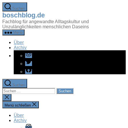
Zum
Suchen
Inhalt
boschblog.de
springen
Fachblog für angewandte Alltagskultur und
Unzulänglichkeiten menschlichen Daseins
Menü
Über
Archiv
Instagram
Twitter
Facebook
Suchen
Suchen
nach:
Suche
schließen
Menü schließen
Über
Archiv
Instagram