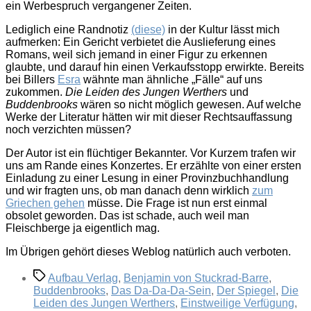
ein Werbespruch vergangener Zeiten.
Lediglich eine Randnotiz
(diese)
in der Kultur lässt mich
aufmerken: Ein Gericht verbietet die Auslieferung eines
Romans, weil sich jemand in einer Figur zu erkennen
glaubte, und darauf hin einen Verkaufsstopp erwirkte. Bereits
bei Billers
Esra
wähnte man ähnliche „Fälle“ auf uns
zukommen.
Die Leiden des Jungen Werthers
und
Buddenbrooks
wären so nicht möglich gewesen. Auf welche
Werke der Literatur hätten wir mit dieser Rechtsauffassung
noch verzichten müssen?
Der Autor ist ein flüchtiger Bekannter. Vor Kurzem trafen wir
uns am Rande eines Konzertes. Er erzählte von einer ersten
Einladung zu einer Lesung in einer Provinzbuchhandlung
und wir fragten uns, ob man danach denn wirklich
zum
Griechen gehen
müsse. Die Frage ist nun erst einmal
obsolet geworden. Das ist schade, auch weil man
Fleischberge ja eigentlich mag.
Im Übrigen gehört dieses Weblog natürlich auch verboten.
Schlagwörter
Aufbau Verlag
,
Benjamin von Stuckrad-Barre
,
Buddenbrooks
,
Das Da-Da-Da-Sein
,
Der Spiegel
,
Die
Leiden des Jungen Werthers
,
Einstweilige Verfügung
,