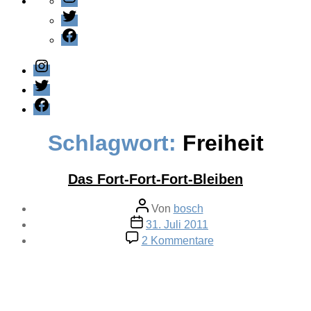
Twitter
Facebook
Instagram
Twitter
Facebook
Schlagwort:
Freiheit
Das Fort-Fort-Fort-Bleiben
Beitragsautor
Von
bosch
Veröffentlichungsdatum
31. Juli 2011
zu
2 Kommentare
Das
Fort-
Fort-
Fort-
Bleiben