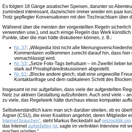
Es folgten 18 Gänge asiatischer Speisen, darunter so Abente
zumindest interessant, dazwischen immer wieder ein paar kur
Trotz gepflegter Konversationen mit den Tischnachbarn über d
Während über die meisten der vorgestellten Regeln sicherlich 
verwenden usw.), und auch einige Regeln das Werk künstlich a
Punkte, über die man hätte diskutieren können, z. B.:
Nr. 37
: „Wikipedia löst nicht alle Meinungsverschieden
Kommentaren vollkommen zurecht darauf hin, dass hier d
vernachlässigt wird.
Nr. 53
: „Setze Foto-Tags behutsam – im Zweifel lieber ke
stark auf Privatsphärediskussionen abgestellt.
Nr. 61
: „Blocke andere gleich, statt eine ungewollte Fre
Kontaktanfrage und dem radikaleren Schritt des Blockens 
Insgesamt ist mir aufgefallen, dass viele der aufgestellten R
Netz zur aktiven Gestaltung aufzufordern. Auch sind viele – an 
zu viele, das Regelwerk hätte durchaus etwas kompakter auffal
Selbstverständlich kann man sich darüber streiten, ob es übe
Aigner (CSU), die einer Koalition angehört, deren Mitglieder
Internet brauchen“
, steht Markus Beckedahl auf
netzpolitik.org
das Internet
aufgefallen
ist
, sagte im verlinkten Interview mi
machen würden.“