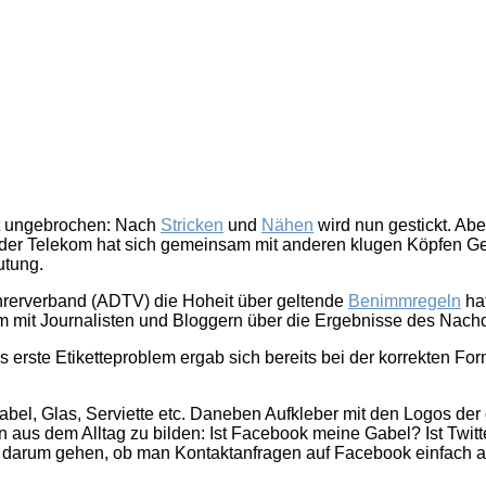
digitale
Welt
nt ungebrochen: Nach
Stricken
und
Nähen
wird nun gestickt. Ab
der Telekom hat sich gemeinsam mit anderen klugen Köpfen Ged
utung.
hrerverband (ADTV) die Hoheit über geltende
Benimmregeln
hat
um mit Journalisten und Bloggern über die Ergebnisse des Nach
s erste Etiketteproblem ergab sich bereits bei der korrekten Fo
abel, Glas, Serviette etc. Daneben Aufkleber mit den Logos der
 aus dem Alltag zu bilden: Ist Facebook meine Gabel? Ist Twitt
 darum gehen, ob man Kontaktanfragen auf Facebook einfach a