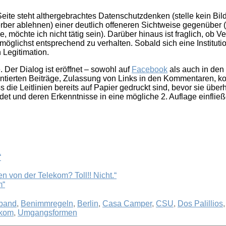
 Seite steht althergebrachtes Datenschutzdenken (stelle kein Bil
ber ablehnen) einer deutlich offeneren Sichtweise gegenüber (
e, möchte ich nicht tätig sein). Darüber hinaus ist fraglich, ob 
 möglichst entsprechend zu verhalten. Sobald sich eine Institu
n Legitimation.
. Der Dialog ist eröffnet – sowohl auf
Facebook
als auch in den
ntierten Beiträge, Zulassung von Links in den Kommentaren, ko
ie Leitlinien bereits auf Papier gedruckt sind, bevor sie überha
indet und deren Erkenntnisse in eine mögliche 2. Auflage einf
“
en von der Telekom? Toll!! Nicht.“
m“
rband
,
Benimmregeln
,
Berlin
,
Casa Camper
,
CSU
,
Dos Palillios
ekom
,
Umgangsformen