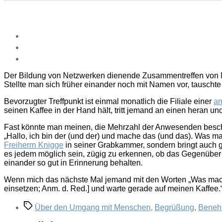
Der Bildung von Netzwerken dienende Zusammentreffen von 
Stellte man sich früher einander noch mit Namen vor, tausch
Bevorzugter Treffpunkt ist einmal monatlich die Filiale einer
am
seinen Kaffee in der Hand hält, tritt jemand an einen heran un
Fast könnte man meinen, die Mehrzahl der Anwesenden beschäf
„Hallo, ich bin der (und der) und mache das (und das). Was m
Freiherrn Knigge
in seiner Grabkammer, sondern bringt auch 
es jedem möglich sein, zügig zu erkennen, ob das Gegenüber 
einander so gut in Erinnerung behalten.
Wenn mich das nächste Mal jemand mit den Worten „Was machst
einsetzen; Anm. d. Red.] und warte gerade auf meinen Kaffee.
Schlagwörter
Über den Umgang mit Menschen
,
Begrüßung
,
Bene