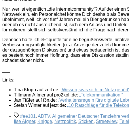
Nur, wer ist eigentlich „die Internetcommunity“? Auf der einen
Netzwerk ein, ein Personalchef könnte Dich deshalb als Bewer
übelnimmt, weil ich vor fünf Jahren mal ein Bier getrunken hab
oder ob es nicht ausreichend ist, sich dem Anlass und Umfeld
formulieren, stellt sich selbstverständlich die Frage nach dere
Dennoch halte ich eEtiquette für eine begrüßenswerte Initative
Verbesserungsmöglichkeiten (u. a. Anzeige der zuletzt komme
der dazugehörigen Diskussion) und etwas bedauerlich ist, dass d
es besteht noch immer Hoffnung, dass eine Diskussion stattf
schadet sicher nicht.
___
Links:
Tina Klopp auf zeit.de:
„Wissen, was sich im Netz gehört
Tillmann Allmer auf pro2koll.de:
„Telekommunikation.“
Jan Tißler auf t3n.de:
„Verhaltensregeln fürs digitale Leb
Stefan Winter auf jetzt.de:
„10 Ratschläge für die Teleko
Schlagwörter
#ee101
,
ADTV
,
Allgemeiner Deutscher Tanzlehrerve
Ilse Aigner
,
Knigge
,
Netzpolitik
,
Sticken
,
Streetview
,
Tel