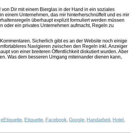
d von Dir mit einem Bierglas in der Hand in ein soziales
in einem Unternehmen, das mir hinterherschnüffelt und es mir
Verhaltensregeln überhaupt explizit formuliert werden müssen
tion oder ein privates Unternehmen aufmacht, Regeln zu
 Kommentaren. Sicherlich gibt es an der Website noch einige
mfortableres Navigieren zwischen den Regeln inkl. Anzeiger
upt von einer breiteren Öffentlichkeit diskutiert wurden. Aber
ließen. Was dem besseren Umgang miteinander dienen kann,
,
eEtiquette
,
Etiquette
,
Facebook
,
Google
,
Handarbeit
,
Hotel
,