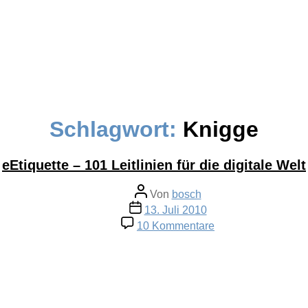
Schlagwort:
Knigge
eEtiquette – 101 Leitlinien für die digitale Welt
Beitragsautor
Von
bosch
Veröffentlichungsdatum
13. Juli 2010
zu
10 Kommentare
eEtiquette
–
101
Leitlinien
für
die