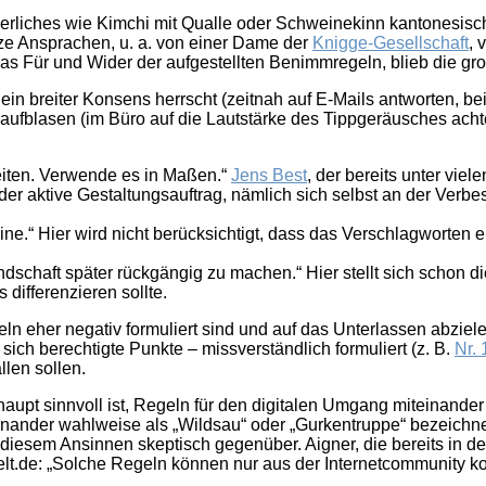
uerliches wie Kimchi mit Qualle oder Schweinekinn kantonesisc
ze Ansprachen, u. a. von einer Dame der
Knigge-Gesellschaft
, 
as Für und Wider der aufgestellten Benimmregeln, blieb die gr
ein breiter Konsens herrscht (zeitnah auf E-Mails antworten, b
ufblasen (im Büro auf die Lautstärke des Tippgeräusches achte
heiten. Verwende es in Maßen.“
Jens Best
, der bereits unter vie
er aktive Gestaltungsauftrag, nämlich sich selbst an der Verbe
ine.“ Hier wird nicht berücksichtigt, dass das Verschlagworten
undschaft später rückgängig zu machen.“ Hier stellt sich schon
differenzieren sollte.
egeln eher negativ formuliert sind und auf das Unterlassen abzi
sich berechtigte Punkte – missverständlich formuliert (z. B.
Nr. 
len sollen.
rhaupt sinnvoll ist, Regeln für den digitalen Umgang miteinande
 einander wahlweise als „Wildsau“ oder „Gurkentruppe“ bezeichn
diesem Ansinnen skeptisch gegenüber. Aigner, die bereits in de
t welt.de: „Solche Regeln können nur aus der Internetcommunity