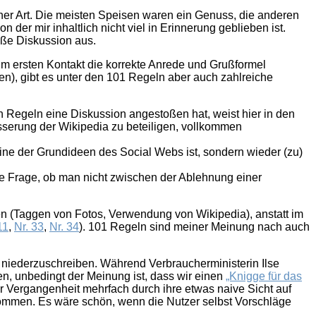
her Art. Die meisten Speisen waren ein Genuss, die anderen
von der mir inhaltlich nicht viel in Erinnerung geblieben ist.
oße Diskussion aus.
eim ersten Kontakt die korrekte Anrede und Grußformel
n), gibt es unter den 101 Regeln aber auch zahlreiche
len Regeln eine Diskussion angestoßen hat, weist hier in den
sserung der Wikipedia zu beteiligen, vollkommen
 eine der Grundideen des Social Webs ist, sondern wieder (zu)
 die Frage, ob man nicht zwischen der Ablehnung einer
elen (Taggen von Fotos, Verwendung von Wikipedia), anstatt im
11
,
Nr. 33
,
Nr. 34
). 101 Regeln sind meiner Meinung nach auch
r niederzuschreiben. Während Verbraucherministerin Ilse
en, unbedingt der Meinung ist, dass wir einen
„Knigge für das
r Vergangenheit mehrfach durch ihre etwas naive Sicht auf
 kommen. Es wäre schön, wenn die Nutzer selbst Vorschläge