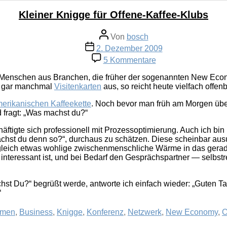
Kleiner Knigge für Offene-Kaffee-Klubs
Beitragsautor
Von
bosch
Veröffentlichungsdatum
2. Dezember 2009
zu
5 Kommentare
Kleiner
Knigge
Menschen aus Branchen, die früher der sogenannten New Eco
für
te gar manchmal
Visitenkarten
aus, so reicht heute vielfach offe
Offene-
Kaffee-
erikanischen Kaffeekette
. Noch bevor man früh am Morgen übe
Klubs
d fragt: „Was machst du?“
tigte sich professionell mit Prozessoptimierung. Auch ich bin
achst du denn so?“, durchaus zu schätzen. Diese scheinbar ausu
gleich etwas wohlige zwischenmenschliche Wärme in das gerade
interessant ist, und bei Bedarf den Gesprächspartner — selbs
 Du?“ begrüßt werde, antworte ich einfach wieder: „Guten Tag
“
hmen
,
Business
,
Knigge
,
Konferenz
,
Netzwerk
,
New Economy
,
O