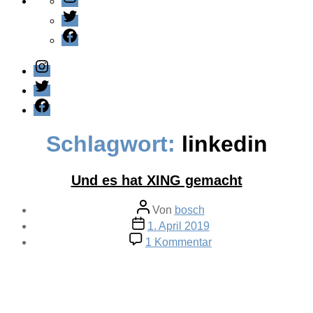
Twitter
Facebook
Instagram
Twitter
Facebook
Schlagwort:
linkedin
Und es hat XING gemacht
Beitragsautor
Von
bosch
Veröffentlichungsdatum
1. April 2019
zu
1 Kommentar
Und
es
hat
XING
gemacht