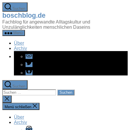
Zum
Suchen
Inhalt
boschblog.de
springen
Fachblog für angewandte Alltagskultur und
Unzulänglichkeiten menschlichen Daseins
Menü
Über
Archiv
Instagram
Twitter
Facebook
Suchen
Suchen
nach:
Suche
schließen
Menü schließen
Über
Archiv
Instagram