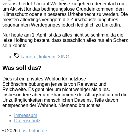
verabschiedet. Um auf Weltreise zu gehen oder einfach nur,
um Aktivist für das bedingungslose Grundeinkommen, den
Klimaschutz oder ein besseres Urheberrecht zu werden. Die
meisten allerdings verlagern die Zurschaustellung ihres
sogenannten Werdeganges jedoch lediglich zu LinkedIn.
Nur heute am 1. April ist das alles nicht so schlimm, da die
leise Hoffnung besteht, dass tatsächlich alles nur ein Scherz
sein könnte.
Schlagwörter
karriere
,
linkedin
,
XING
Was soll das?
Dies ist ein privates Weblog für nutzlose
Schönschreibübungen jenseits von Relevanz und
Reichweite. Es geht hier um nicht weniger als alles.
Insbesondere aber um Phänomene der Alltagskultur und die
Unzulänglichkeiten menschlichen Daseins. Teile davon
entsprechen der Wahrheit. Niemand braucht es.
Impressum
Datenschutz
© 2026
boschblog.de