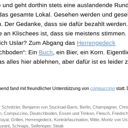
te und geht dorthin stets eine auslandende Run
das gesamte Lokal. Gesehen werden und ges
. Der Gedanke, dass sie dafür bezahlt werden
 an Klischees ist, dass sie meistens stimmen.
lich Uslar? Zum Abgang das
Herrengedeck
chboden“: Ein
Buch
, ein Bier, ein Korn. Eigentli
 alles hier ablehnen, aber dafür ist es leider z
bend fand mit freundlicher Unterstützung von
compuccino
statt.
r Schnitzler
,
Benjamin von Stuckrad-Barre
,
Berlin
,
Champagner
,
Chri
n
,
Compuccino
,
Deutschboden
,
Essen und Trinken
,
Fleisch
,
Friedric
ter
Royal
,
Grillen
,
Herrengedeck
,
Konträrfaszination
,
Mitte
,
Moritz von Us
urant
,
Schnaps
,
Seifenoper
,
Steak