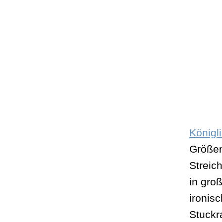
Königli
Größen
Streich
in gro
ironis
Stuckr