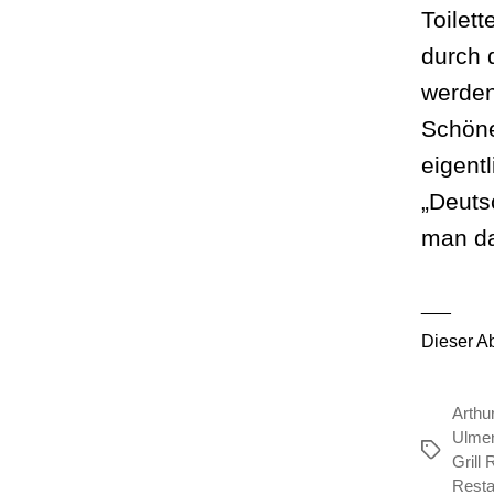
Toilet
durch 
werden
Schöne
eigent
„Deuts
man das
___
Dieser A
Arthu
Ulme
Schlagwör
Grill 
Resta