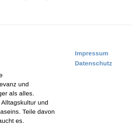
Impressum
Datenschutz
e
levanz und
er als alles.
lltagskultur und
aseins. Teile davon
aucht es.