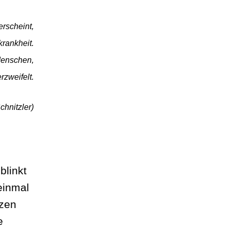
rscheint,
krankheit.
Menschen,
rzweifelt.
chnitzler)
blinkt
einmal
tzen
e