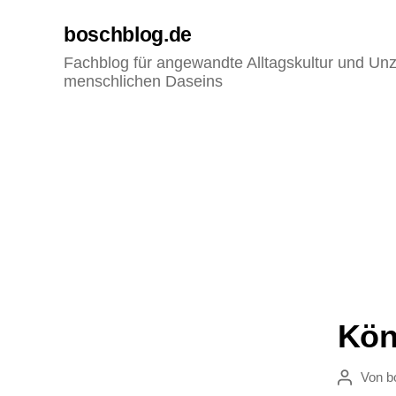
boschblog.de
Fachblog für angewandte Alltagskultur und Unz
menschlichen Daseins
Köni
Von
b
Beitragsau