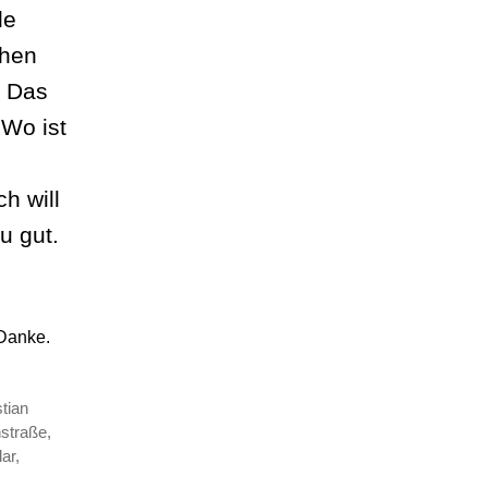
de
ehen
. Das
 Wo ist
ch will
u gut.
 Danke.
stian
hstraße
,
lar
,