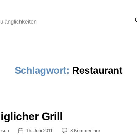
ulänglichkeiten
Schlagwort:
Restaurant
glicher Grill
zu
osch
15. Juni 2011
3 Kommentare
tor
Veröffentlichungsdatum
Königlicher