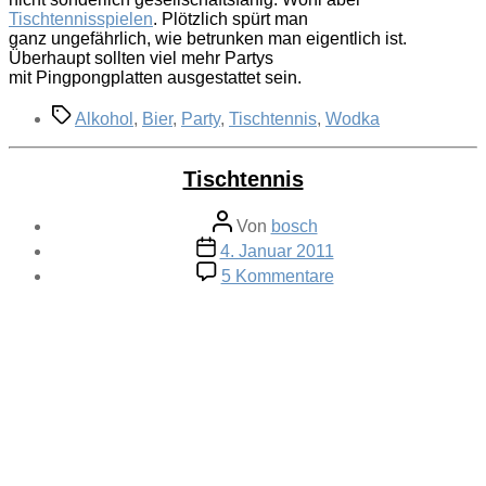
Tischtennisspielen
. Plötzlich spürt man
ganz ungefährlich, wie betrunken man eigentlich ist.
Überhaupt sollten viel mehr Partys
mit Pingpongplatten ausgestattet sein.
Schlagwörter
Alkohol
,
Bier
,
Party
,
Tischtennis
,
Wodka
Tischtennis
Beitragsautor
Von
bosch
Veröffentlichungsdatum
4. Januar 2011
zu
5 Kommentare
Tischtennis