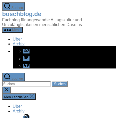
Zum
Suchen
Inhalt
boschblog.de
springen
Fachblog für angewandte Alltagskultur und
Unzulänglichkeiten menschlichen Daseins
Menü
Über
Archiv
Instagram
Twitter
Facebook
Suchen
Suchen
nach:
Suche
schließen
Menü schließen
Über
Archiv
Instagram