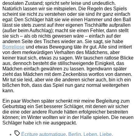
desolaten Zustand; spricht sehr leise und undeutlich.
Natürlich lassen wir sie mitspielen. Die Regeln des Spiels
scheint sie nicht zu verstehen oder sie sind ihr ganz einfach
egal: Den Schläger hält sie wie einen Hammer und den Ball
lässt sie stets zuerst auf ihrer eigenen Tischhälfte aufprallen
(außer beim Aufschlag); macht sie einen Fehler, dann stellt
sie sich – als ob nichts gewesen wäre – einfach auf der
anderen Seite des Tisches wieder an. Sie sagt, sie habe
Borreliose
und etwas Bewegung täte ihr gut. Alle sind irritiert
von dem merkwürdigen Verhalten des Mädchens, aber
keiner traut sich, etwas zu sagen. Wir tauschen ratlose Blicke
aus, dennoch besteht die stillschweigende Einigkeit, das
Mädchen einfach gewähren zu lassen. Irgendwann später
zieht das Mädchen mit dem Zeckenbiss wortlos von dannen.
Mir tut sie leid, aber wie die anderen sicher auch, bin ich ein
bißchen froh, dass das Spiel nun ganz normal weitergehen
kann.
Ein paar Wochen später schenkt mir meine Begleitung zum
Geburtstag ein Set besserer Schläger, mit denen wir sicher
die eine oder andere Runde hätten erfolgreicher bestreiten
können; im Winter wollten wir in der Halle spielen. Die neuen
Schläger habe ich nie ausgepackt.
Schlagwörter
Écriture automatique
,
Berlin
,
Leben
,
Liebe
,