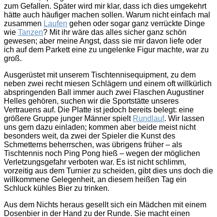
zum Gefallen. Später wird mir klar, dass ich dies umgekehrt
hätte auch häufiger machen sollen. Warum nicht einfach mal
zusammen
Laufen
gehen oder sogar ganz verrückte Dinge
wie
Tanzen
? Mit ihr wäre das alles sicher ganz schön
gewesen; aber meine Angst, dass sie mir davon liefe oder
ich auf dem Parkett eine zu ungelenke Figur machte, war zu
groß.
Ausgerüstet mit unserem Tischtennisequipment, zu dem
neben zwei recht miesen Schlägern und einem oft willkürlich
abspringenden Ball immer auch zwei Flaschen Augustiner
Helles gehören, suchen wir die Sportstätte unseres
Vertrauens auf. Die Platte ist jedoch bereits belegt: eine
größere Gruppe junger Männer spielt
Rundlauf
. Wir lassen
uns gern dazu einladen; kommen aber beide meist nicht
besonders weit, da zwei der Spieler die Kunst des
Schmetterns beherrschen, was übrigens früher – als
Tischtennis noch Ping Pong hieß – wegen der möglichen
Verletzungsgefahr verboten war. Es ist nicht schlimm,
vorzeitig aus dem Turnier zu scheiden, gibt dies uns doch die
willkommene Gelegenheit, an diesem heißen Tag ein
Schluck kühles Bier zu trinken.
Aus dem Nichts heraus gesellt sich ein Mädchen mit einem
Dosenbier in der Hand zu der Runde. Sie macht einen