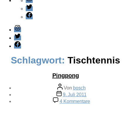
Twitter
Facebook
Instagram
Twitter
Facebook
Schlagwort:
Tischtennis
Pingpong
Beitragsautor
Von
bosch
Veröffentlichungsdatum
9. Juli 2011
zu
4 Kommentare
Pingpong