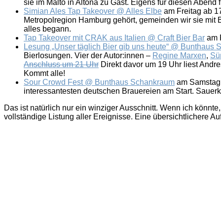
sie im Malto in Altona zu Gast. Eigens für diesen Abend 
Simian Ales Tap Takeover @ Alles Elbe
am Freitag ab 17
Metropolregion Hamburg gehört, gemeinden wir sie mit Bl
alles begann.
Tap Takeover mit CRAK aus Italien @ Craft Bier Bar
am F
Lesung „Unser täglich Bier gib uns heute“ @ Bunthaus
Bierlosungen. Vier der Autor:innen –
Regine Marxen
,
Sü
Anschluss um 21 Uhr
Direkt davor um 19 Uhr liest Andre
Kommt alle!
Sour Crowd Fest @ Bunthaus Schankraum
am Samstag a
interessantesten deutschen Brauereien am Start. Sauerkr
Das ist natürlich nur ein winziger Ausschnitt. Wenn ich könnte
vollständige Listung aller Ereignisse. Eine übersichtlichere A