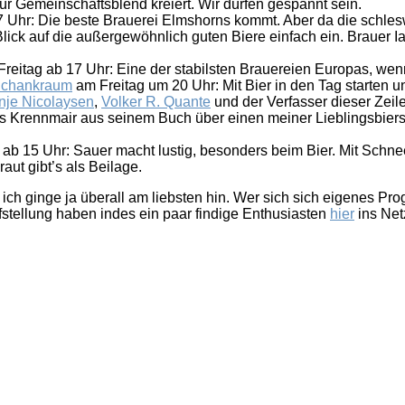
für Gemeinschaftsblend kreiert. Wir dürfen gespannt sein.
 Uhr: Die beste Brauerei Elmshorns kommt. Aber da die schleswi
ick auf die außergewöhnlich guten Biere einfach ein. Brauer Ian
reitag ab 17 Uhr: Eine der stabilsten Brauereien Europas, wen
 Schankraum
am Freitag um 20 Uhr: Mit Bier in den Tag starten 
nje Nicolaysen
,
Volker R. Quante
und der Verfasser dieser Zeil
s Krennmair aus seinem Buch über einen meiner Lieblingsbierstil
b 15 Uhr: Sauer macht lustig, besonders beim Bier. Mit Schnee
aut gibt’s als Beilage.
, ich ginge ja überall am liebsten hin. Wer sich sich eigenes P
ufstellung haben indes ein paar findige Enthusiasten
hier
ins Netz