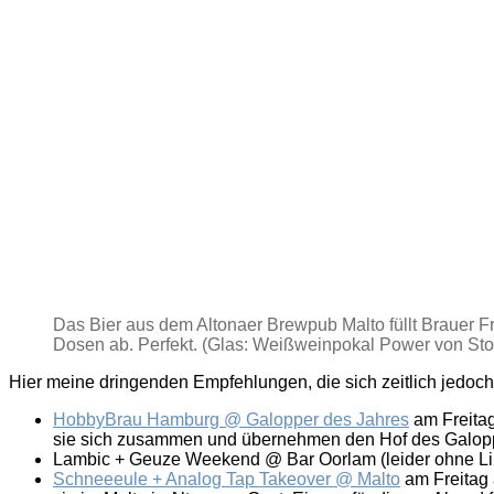
Das Bier aus dem Altonaer Brewpub Malto füllt Brauer Fr
Dosen ab. Perfekt. (Glas: Weißweinpokal Power von Stoe
Hier meine dringenden Empfehlungen, die sich zeitlich jedoch l
HobbyBrau Hamburg @ Galopper des Jahres
am Freitag
sie sich zusammen und übernehmen den Hof des Galopper
Lambic + Geuze Weekend @ Bar Oorlam (leider ohne Link)
Schneeeule + Analog Tap Takeover @ Malto
am Freitag a