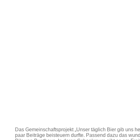
Das Gemeinschaftsprojekt „Unser täglich Bier gib uns he
paar Beiträge beisteuern durfte. Passend dazu das wund