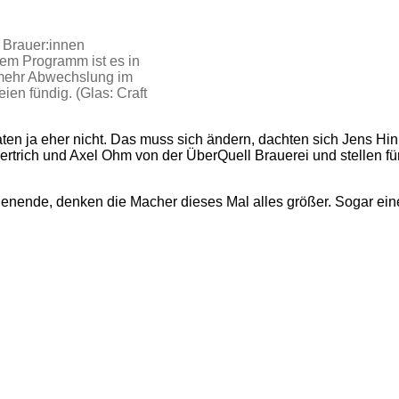
 Brauer:innen
em Programm ist es in
 mehr Abwechslung im
en fündig. (Glas: Craft
naten ja eher nicht. Das muss sich ändern, dachten sich Jens Hi
Hertrich und Axel Ohm von der ÜberQuell Brauerei und stellen f
ende, denken die Macher dieses Mal alles größer. Sogar eine