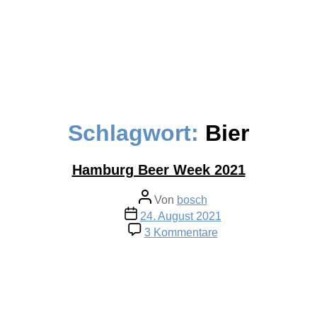
Schlagwort:
Bier
Hamburg Beer Week 2021
Beitragsautor
Von
bosch
Veröffentlichungsdatum
24. August 2021
zu
3 Kommentare
Hamburg
Beer
Week
2021