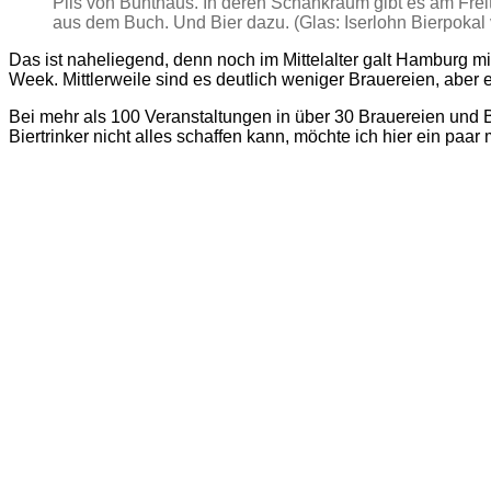
Pils von Bunthaus. In deren Schankraum gibt es am Fre
aus dem Buch. Und Bier dazu. (Glas: Iserlohn Bierpokal 
Das ist naheliegend, denn noch im Mittelalter galt Hamburg
Week. Mittlerweile sind es deutlich weniger Brauereien, aber e
Bei mehr als 100 Veranstaltungen in über 30 Brauereien und Bi
Biertrinker nicht alles schaffen kann, möchte ich hier ein paa