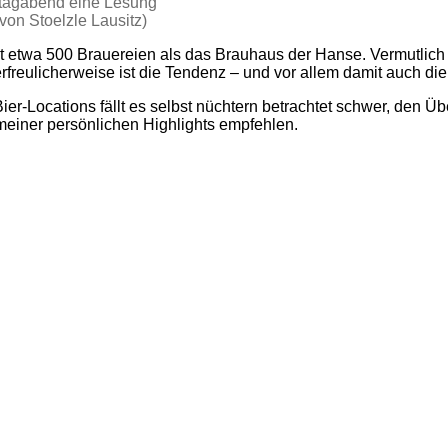
itagabend eine Lesung
von Stoelzle Lausitz)
 mit etwa 500 Brauereien als das Brauhaus der Hanse. Vermutl
rfreulicherweise ist die Tendenz – und vor allem damit auch die 
er-Locations fällt es selbst nüchtern betrachtet schwer, den Üb
r meiner persönlichen Highlights empfehlen.