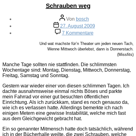
Schrauben weg
Beitragsautor
Von
bosch
Veröffentlichungsdatum
27. August 2009
zu
7 Kommentare
Schrauben
weg
Und wat machste für’n Theater um jeden neuen Tach,
Wenne Mittwoch überlebst, dann is Donnerstach.
(Missfits)
Manche Tage sollten nie stattfinden. Die schlimmsten
Wochentage sind: Montag, Dienstag, Mittwoch, Donnerstag,
Freitag, Samstag und Sonntag.
Gestern war wieder einer von diesen schlimmen Tagen. Ich
dachte ausnahmsweise einmal nichts Böses und parkte
mein Fahrrad vor einer gut besuchten öffentlichen
Einrichtung. Als ich zurückkam, stand es noch genauso da,
wie ich es verlassen hatte. Allerdings bemerkte ich nach
einigen Metern eine gewisse Instabilität, welche mich fast
aus dem Gleichgewicht gebracht hat.
Ein so genannter Mitmensch hatte doch tatsächlich, während
ich in der Bücherhalle weilte, die zwei Schrauben, welche