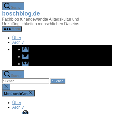
Zum
Suchen
Inhalt
boschblog.de
springen
Fachblog für angewandte Alltagskultur und
Unzulänglichkeiten menschlichen Daseins
Menü
Über
Archiv
Instagram
Twitter
Facebook
Suchen
Suchen
nach:
Suche
schließen
Menü schließen
Über
Archiv
Instagram