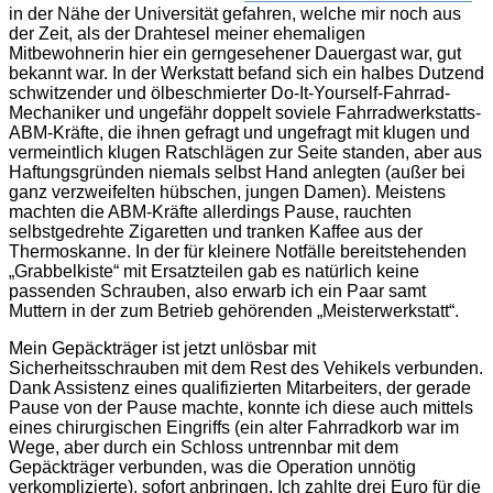
in der Nähe der Universität gefahren, welche mir noch aus
der Zeit, als der Drahtesel meiner ehemaligen
Mitbewohnerin hier ein gerngesehener Dauergast war, gut
bekannt war. In der Werkstatt befand sich ein halbes Dutzend
schwitzender und ölbeschmierter Do-It-Yourself-Fahrrad-
Mechaniker und ungefähr doppelt soviele Fahrradwerkstatts-
ABM-Kräfte, die ihnen gefragt und ungefragt mit klugen und
vermeintlich klugen Ratschlägen zur Seite standen, aber aus
Haftungsgründen niemals selbst Hand anlegten (außer bei
ganz verzweifelten hübschen, jungen Damen). Meistens
machten die ABM-Kräfte allerdings Pause, rauchten
selbstgedrehte Zigaretten und tranken Kaffee aus der
Thermoskanne. In der für kleinere Notfälle bereitstehenden
„Grabbelkiste“ mit Ersatzteilen gab es natürlich keine
passenden Schrauben, also erwarb ich ein Paar samt
Muttern in der zum Betrieb gehörenden „Meisterwerkstatt“.
Mein Gepäckträger ist jetzt unlösbar mit
Sicherheitsschrauben mit dem Rest des Vehikels verbunden.
Dank Assistenz eines qualifizierten Mitarbeiters, der gerade
Pause von der Pause machte, konnte ich diese auch mittels
eines chirurgischen Eingriffs (ein alter Fahrradkorb war im
Wege, aber durch ein Schloss untrennbar mit dem
Gepäckträger verbunden, was die Operation unnötig
verkomplizierte), sofort anbringen. Ich zahlte drei Euro für die