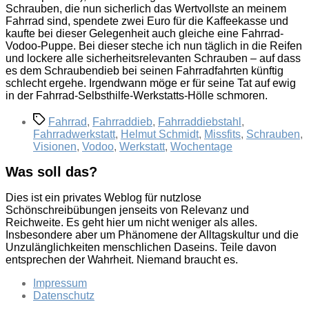
Schrauben, die nun sicherlich das Wertvollste an meinem
Fahrrad sind, spendete zwei Euro für die Kaffeekasse und
kaufte bei dieser Gelegenheit auch gleiche eine Fahrrad-
Vodoo-Puppe. Bei dieser steche ich nun täglich in die Reifen
und lockere alle sicherheitsrelevanten Schrauben – auf dass
es dem Schraubendieb bei seinen Fahrradfahrten künftig
schlecht ergehe. Irgendwann möge er für seine Tat auf ewig
in der Fahrrad-Selbsthilfe-Werkstatts-Hölle schmoren.
Schlagwörter
Fahrrad
,
Fahrraddieb
,
Fahrraddiebstahl
,
Fahrradwerkstatt
,
Helmut Schmidt
,
Missfits
,
Schrauben
,
Visionen
,
Vodoo
,
Werkstatt
,
Wochentage
Was soll das?
Dies ist ein privates Weblog für nutzlose
Schönschreibübungen jenseits von Relevanz und
Reichweite. Es geht hier um nicht weniger als alles.
Insbesondere aber um Phänomene der Alltagskultur und die
Unzulänglichkeiten menschlichen Daseins. Teile davon
entsprechen der Wahrheit. Niemand braucht es.
Impressum
Datenschutz