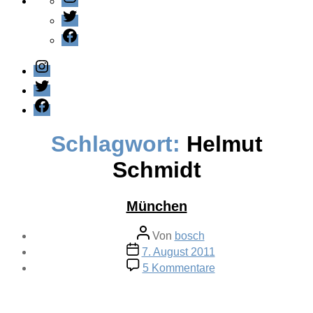
Twitter
Facebook
Instagram
Twitter
Facebook
Schlagwort:
Helmut
Schmidt
München
Beitragsautor
Von
bosch
Veröffentlichungsdatum
7. August 2011
zu
5 Kommentare
München