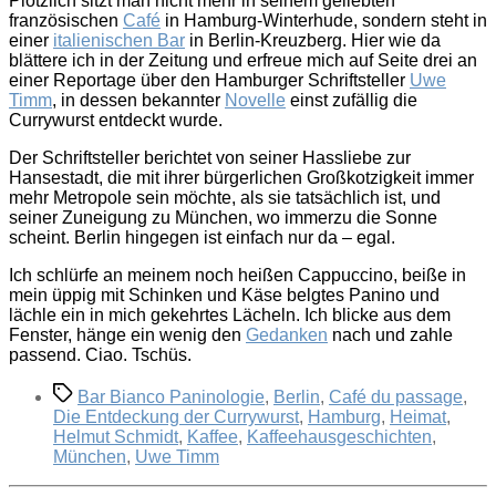
Plötzlich sitzt man nicht mehr in seinem geliebten
französischen
Café
in Hamburg-Winterhude, sondern steht in
einer
italienischen Bar
in Berlin-Kreuzberg. Hier wie da
blättere ich in der Zeitung und erfreue mich auf Seite drei an
einer Reportage über den Hamburger Schriftsteller
Uwe
Timm
, in dessen bekannter
Novelle
einst zufällig die
Currywurst entdeckt wurde.
Der Schriftsteller berichtet von seiner Hassliebe zur
Hansestadt, die mit ihrer bürgerlichen Großkotzigkeit immer
mehr Metropole sein möchte, als sie tatsächlich ist, und
seiner Zuneigung zu München, wo immerzu die Sonne
scheint. Berlin hingegen ist einfach nur da – egal.
Ich schlürfe an meinem noch heißen Cappuccino, beiße in
mein üppig mit Schinken und Käse belgtes Panino und
lächle ein in mich gekehrtes Lächeln. Ich blicke aus dem
Fenster, hänge ein wenig den
Gedanken
nach und zahle
passend. Ciao. Tschüs.
Schlagwörter
Bar Bianco Paninologie
,
Berlin
,
Café du passage
,
Die Entdeckung der Currywurst
,
Hamburg
,
Heimat
,
Helmut Schmidt
,
Kaffee
,
Kaffeehausgeschichten
,
München
,
Uwe Timm