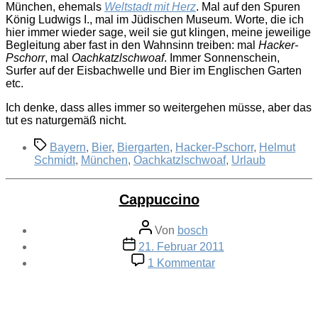
München, ehemals
Weltstadt mit Herz
. Mal auf den Spuren
König Ludwigs I., mal im Jüdischen Museum. Worte, die ich
hier immer wieder sage, weil sie gut klingen, meine jeweilige
Begleitung aber fast in den Wahnsinn treiben: mal
Hacker-
Pschorr
, mal
Oachkatzlschwoaf
. Immer Sonnenschein,
Surfer auf der Eisbachwelle und Bier im Englischen Garten
etc.
Ich denke, dass alles immer so weitergehen müsse, aber das
tut es naturgemäß nicht.
Schlagwörter
Bayern
,
Bier
,
Biergarten
,
Hacker-Pschorr
,
Helmut
Schmidt
,
München
,
Oachkatzlschwoaf
,
Urlaub
Cappuccino
Beitragsautor
Von
bosch
Veröffentlichungsdatum
21. Februar 2011
zu
1 Kommentar
Cappuccino