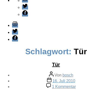
Twitter
Facebook
Instagram
Twitter
Facebook
Schlagwort:
Tür
Tür
Beitragsautor
Von
bosch
Veröffentlichungsdatum
16. Juli 2010
zu
1 Kommentar
Tür