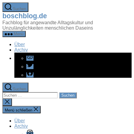
Zum
Suchen
Inhalt
boschblog.de
springen
Fachblog für angewandte Alltagskultur und
Unzulänglichkeiten menschlichen Daseins
Menü
Über
Archiv
Instagram
Twitter
Facebook
Suchen
Suchen
nach:
Suche
schließen
Menü schließen
Über
Archiv
Instagram