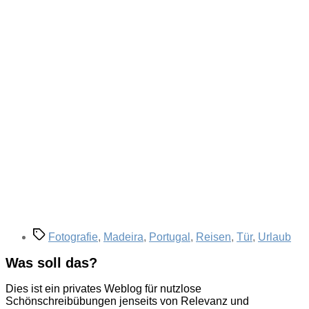
Schlagwörter
Fotografie
,
Madeira
,
Portugal
,
Reisen
,
Tür
,
Urlaub
Was soll das?
Dies ist ein privates Weblog für nutzlose
Schönschreibübungen jenseits von Relevanz und