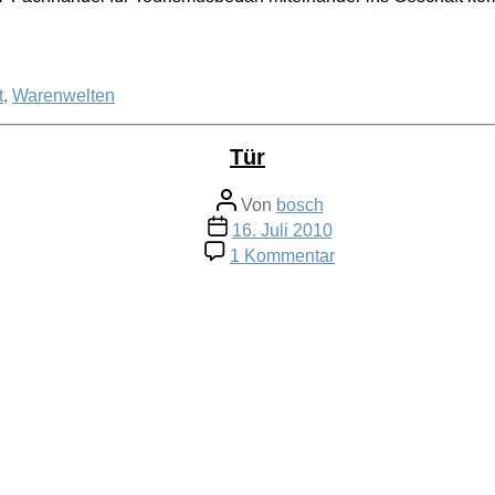
t
,
Warenwelten
Tür
Beitragsautor
Von
bosch
Veröffentlichungsdatum
16. Juli 2010
zu
1 Kommentar
Tür