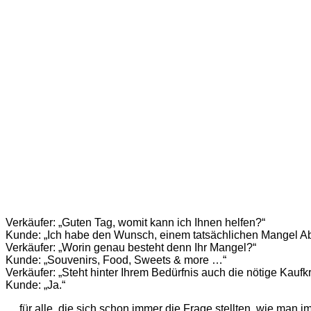
Verkäufer: „Guten Tag, womit kann ich Ihnen helfen?“
Kunde: „Ich habe den Wunsch, einem tatsächlichen Mangel Abh
Verkäufer: „Worin genau besteht denn Ihr Mangel?“
Kunde: „Souvenirs, Food, Sweets & more …“
Verkäufer: „Steht hinter Ihrem Bedürfnis auch die nötige Kaufkr
Kunde: „Ja.“
… für alle, die sich schon immer die Frage stellten, wie man