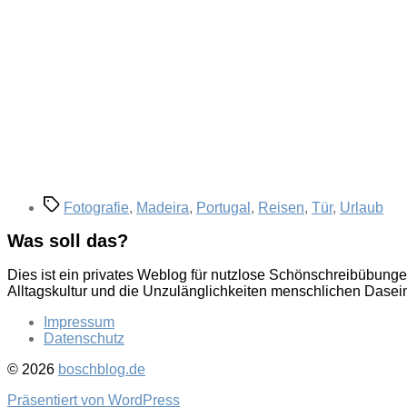
Schlagwörter
Fotografie
,
Madeira
,
Portugal
,
Reisen
,
Tür
,
Urlaub
Was soll das?
Dies ist ein privates Weblog für nutzlose Schönschreibübung
Alltagskultur und die Unzulänglichkeiten menschlichen Dasei
Impressum
Datenschutz
© 2026
boschblog.de
Präsentiert von WordPress