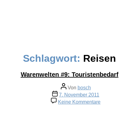
Schlagwort:
Reisen
Warenwelten #9: Touristenbedarf
Beitragsautor
Von
bosch
Veröffentlichungsdatum
7. November 2011
zu
Keine Kommentare
Warenwelten
#9:
Touristenbedarf