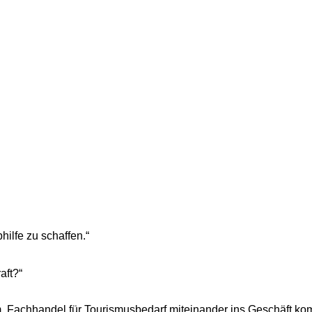
ilfe zu schaffen.“
aft?“
 im Fachhandel für Tourismusbedarf miteinander ins Geschäft ko