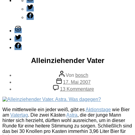
Twitter
Facebook
Instagram
Twitter
Facebook
Kategorien
Panorama
Alleinziehender Vater
Beitragsautor
Von
bosch
Veröffentlichungsdatum
17. Mai 2007
zu
13 Kommentare
Alleinziehender
Vater
Wie mittlerweile ein jeder weiß, gibt es
Aktionstage
wie Bier
am
Vatertag
. Die zwei Kästen
Astra
, die der junge Mann
hinter sich herzieht, dürften wohl ausreichen, um in dieser
Runde für eine heitere Stimmung zu sorgen. Schließlich sind
das bei 30 Knollen pro Kasten immerhin 3,96 Liter Bier für