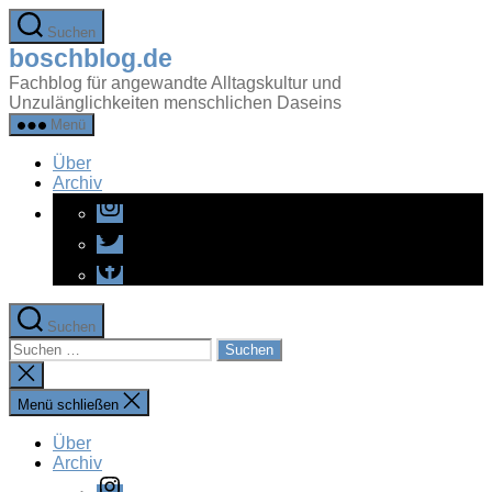
Zum
Suchen
Inhalt
boschblog.de
springen
Fachblog für angewandte Alltagskultur und
Unzulänglichkeiten menschlichen Daseins
Menü
Über
Archiv
Instagram
Twitter
Facebook
Suchen
Suchen
nach:
Suche
schließen
Menü schließen
Über
Archiv
Instagram