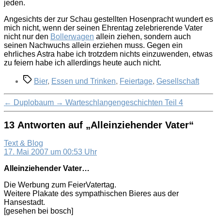
jeden.
Angesichts der zur Schau gestellten Hosenpracht wundert es
mich nicht, wenn der seinen Ehrentag zelebrierende Vater
nicht nur den
Bollerwagen
allein ziehen, sondern auch
seinen Nachwuchs allein erziehen muss. Gegen ein
ehrliches Astra habe ich trotzdem nichts einzuwenden, etwas
zu feiern habe ich allerdings heute auch nicht.
Schlagwörter
Bier
,
Essen und Trinken
,
Feiertage
,
Gesellschaft
←
Duplobaum
→
Warteschlangengeschichten Teil 4
13 Antworten auf „Alleinziehender Vater“
sagt:
Text & Blog
17. Mai 2007 um 00:53 Uhr
Alleinziehender Vater…
Die Werbung zum FeierVatertag.
Weitere Plakate des sympathischen Bieres aus der
Hansestadt.
[gesehen bei bosch]