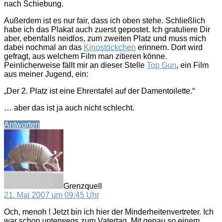
nach Schiebung.
Außerdem ist es nur fair, dass ich oben stehe. Schließlich
habe ich das Plakat auch zuerst gepostet. Ich gratuliere Dir
aber, ebenfalls neidlos, zum zweiten Platz und muss mich
dabei nochmal an das
Kinostöckchen
erinnern. Dort wird
gefragt, aus welchem Film man zitieren könne.
Peinlicherweise fällt mir an dieser Stelle
Top Gun
, ein Film
aus meiner Jugend, ein:
„Der 2. Platz ist eine Ehrentafel auf der Damentoilette.“
… aber das ist ja auch nicht schlecht.
Antworten
sagt:
Grenzquell
21. Mai 2007 um 09:45 Uhr
Och, menoh ! Jetzt bin ich hier der Minderheitenvertreter. Ich
war schon unterwegs zum Vatertag. Mit genau so einem