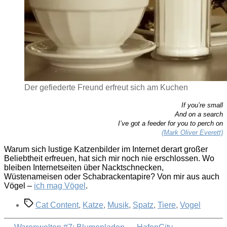
Der gefiederte Freund erfreut sich am Kuchen
If you’re small
And on a search
I’ve got a feeder for you to perch on
(Mark Oliver Everett)
Warum sich lustige Katzenbilder im Internet derart großer
Beliebtheit erfreuen, hat sich mir noch nie erschlossen. Wo
bleiben Internetseiten über Nacktschnecken,
Wüstenameisen oder Schabrackentapire? Von mir aus auch
Vögel –
ich mag Vögel
.
Schlagwörter
Cat Content
,
Katze
,
Musik
,
Spatz
,
Tiere
,
Vogel