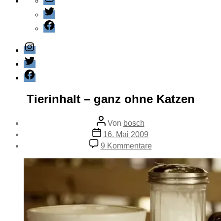
Twitter
Facebook
Instagram
Twitter
Facebook
Kategorien
Feuilleton
Tierinhalt – ganz ohne Katzen
Beitragsautor
Von
bosch
Veröffentlichungsdatum
16. Mai 2009
zu
9 Kommentare
Tierinhalt
–
ganz
ohne
Katzen