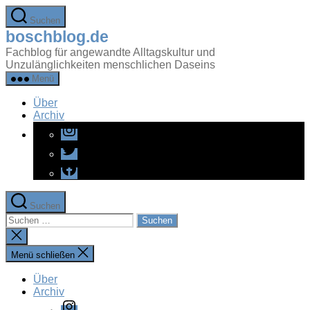
Zum
Suchen
Inhalt
boschblog.de
springen
Fachblog für angewandte Alltagskultur und
Unzulänglichkeiten menschlichen Daseins
Menü
Über
Archiv
Instagram
Twitter
Facebook
Suchen
Suchen
nach:
Suche
schließen
Menü schließen
Über
Archiv
Instagram