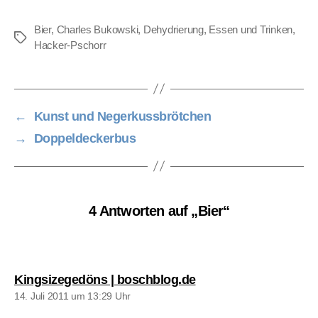
Bier
,
Charles Bukowski
,
Dehydrierung
,
Essen und Trinken
,
Schlagwörter
Hacker-Pschorr
←
Kunst und Negerkussbrötchen
→
Doppeldeckerbus
4 Antworten auf „Bier“
sagt:
Kingsizegedöns | boschblog.de
14. Juli 2011 um 13:29 Uhr