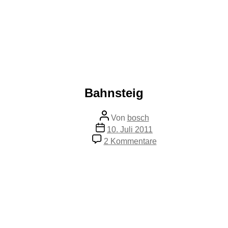
Bahnsteig
Beitragsautor
Von
bosch
Veröffentlichungsdatum
10. Juli 2011
zu
2 Kommentare
Bahnsteig