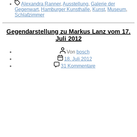
Schlagwörter
Alexandra Ranner
,
Ausstellung
,
Galerie der
Gegenwart
,
Hamburger Kunsthalle
,
Kunst
,
Museum
,
Schlafzimmer
Gegendarstellung zu Markus Lanz vom 17.
Juli 2012
Beitragsautor
Von
bosch
Veröffentlichungsdatum
18. Juli 2012
zu
31 Kommentare
Gegendarstellung
zu
Markus
Lanz
vom
17.
Juli
2012