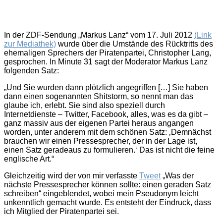
In der ZDF-Sendung „Markus Lanz“ vom 17. Juli 2012
(Link
zur Mediathek)
wurde über die Umstände des Rücktritts des
ehemaligen Sprechers der Piratenpartei, Christopher Lang,
gesprochen. In Minute 31 sagt der Moderator Markus Lanz
folgenden Satz:
„Und Sie wurden dann plötzlich angegriffen […] Sie haben
dann einen sogenannten Shitstorm, so nennt man das
glaube ich, erlebt. Sie sind also speziell durch
Internetdienste – Twitter, Facebook, alles, was es da gibt –
ganz massiv aus der eigenen Partei heraus angangen
worden, unter anderem mit dem schönen Satz: ‚Demnächst
brauchen wir einen Pressesprecher, der in der Lage ist,
einen Satz geradeaus zu formulieren.‘ Das ist nicht die feine
englische Art.“
Gleichzeitig wird der von mir verfasste
Tweet
„Was der
nächste Pressesprecher können sollte: einen geraden Satz
schreiben“ eingeblendet, wobei mein Pseudonym leicht
unkenntlich gemacht wurde. Es entsteht der Eindruck, dass
ich Mitglied der Piratenpartei sei.