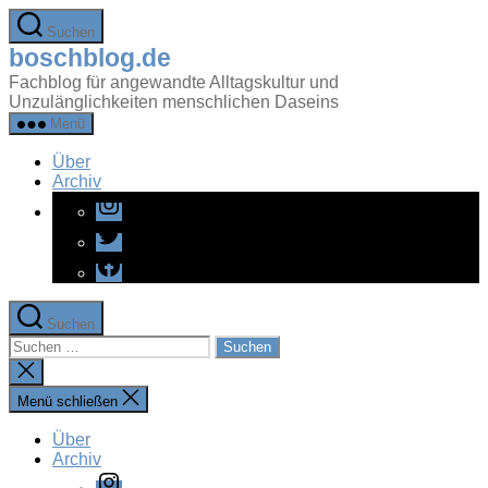
Zum
Suchen
Inhalt
boschblog.de
springen
Fachblog für angewandte Alltagskultur und
Unzulänglichkeiten menschlichen Daseins
Menü
Über
Archiv
Instagram
Twitter
Facebook
Suchen
Suchen
nach:
Suche
schließen
Menü schließen
Über
Archiv
Instagram