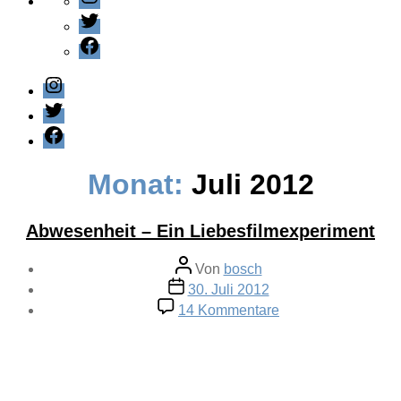
Twitter
Facebook
Instagram
Twitter
Facebook
Monat:
Juli 2012
Abwesenheit – Ein Liebesfilmexperiment
Beitragsautor
Von
bosch
Veröffentlichungsdatum
30. Juli 2012
zu
14 Kommentare
Abwesenheit –
Ein
Liebesfilmexperime