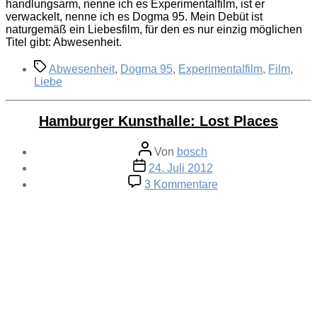
handlungsarm, nenne ich es Experimentalfilm, ist er
verwackelt, nenne ich es Dogma 95. Mein Debüt ist
naturgemäß ein Liebesfilm, für den es nur einzig möglichen
Titel gibt: Abwesenheit.
Schlagwörter
Abwesenheit
,
Dogma 95
,
Experimentalfilm
,
Film
,
Liebe
Hamburger Kunsthalle: Lost Places
Beitragsautor
Von
bosch
Veröffentlichungsdatum
24. Juli 2012
zu
3 Kommentare
Hamburger
Kunsthalle:
Lost
Places