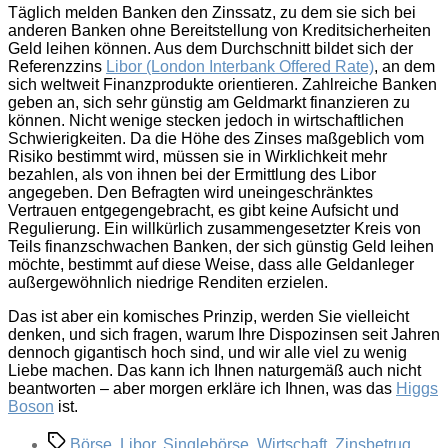
Täglich melden Banken den Zinssatz, zu dem sie sich bei
anderen Banken ohne Bereitstellung von Kreditsicherheiten
Geld leihen können. Aus dem Durchschnitt bildet sich der
Referenzzins
Libor (London Interbank Offered Rate)
, an dem
sich weltweit Finanzprodukte orientieren. Zahlreiche Banken
geben an, sich sehr günstig am Geldmarkt finanzieren zu
können. Nicht wenige stecken jedoch in wirtschaftlichen
Schwierigkeiten. Da die Höhe des Zinses maßgeblich vom
Risiko bestimmt wird, müssen sie in Wirklichkeit mehr
bezahlen, als von ihnen bei der Ermittlung des Libor
angegeben. Den Befragten wird uneingeschränktes
Vertrauen entgegengebracht, es gibt keine Aufsicht und
Regulierung. Ein willkürlich zusammengesetzter Kreis von
Teils finanzschwachen Banken, der sich günstig Geld leihen
möchte, bestimmt auf diese Weise, dass alle Geldanleger
außergewöhnlich niedrige Renditen erzielen.
Das ist aber ein komisches Prinzip, werden Sie vielleicht
denken, und sich fragen, warum Ihre Dispozinsen seit Jahren
dennoch gigantisch hoch sind, und wir alle viel zu wenig
Liebe machen. Das kann ich Ihnen naturgemäß auch nicht
beantworten – aber morgen erkläre ich Ihnen, was das
Higgs
Boson
ist.
Schlagwörter
Börse
,
Libor
,
Singlebörse
,
Wirtschaft
,
Zinsbetrug