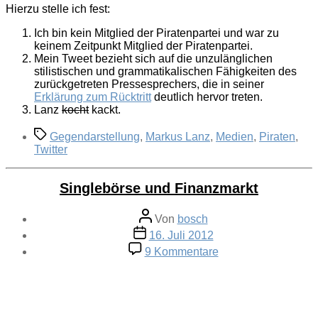
Hierzu stelle ich fest:
Ich bin kein Mitglied der Piratenpartei und war zu
keinem Zeitpunkt Mitglied der Piratenpartei.
Mein Tweet bezieht sich auf die unzulänglichen
stilistischen und grammatikalischen Fähigkeiten des
zurückgetreten Pressesprechers, die in seiner
Erklärung zum Rücktritt
deutlich hervor treten.
Lanz
kocht
kackt.
Schlagwörter
Gegendarstellung
,
Markus Lanz
,
Medien
,
Piraten
,
Twitter
Singlebörse und Finanzmarkt
Beitragsautor
Von
bosch
Veröffentlichungsdatum
16. Juli 2012
zu
9 Kommentare
Singlebörse
und
Finanzmarkt