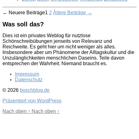
Seitennummerierung
←
Neuere
Beiträge
1
2
Ältere
Beiträge
→
der
Was soll das?
Beiträge
Dies ist ein privates Weblog für nutzlose
Schönschreibübungen jenseits von Relevanz und
Reichweite. Es geht hier um nicht weniger als alles.
Insbesondere aber um Phänomene der Alltagskultur und die
Unzulänglichkeiten menschlichen Daseins. Teile davon
entsprechen der Wahrheit. Niemand braucht es.
Impressum
Datenschutz
© 2026
boschblog.de
Präsentiert von WordPress
Nach oben
↑
Nach oben
↑