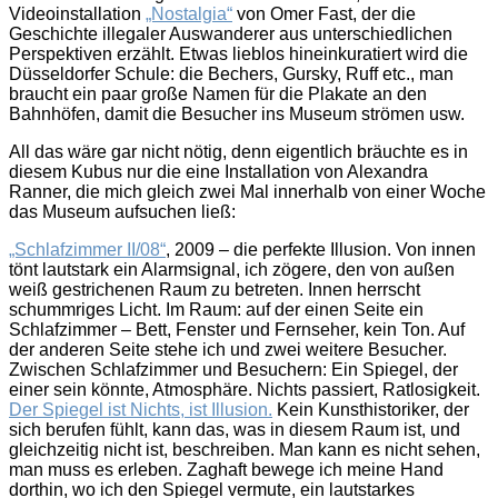
Videoinstallation
„Nostalgia“
von Omer Fast, der die
Geschichte illegaler Auswanderer aus unterschiedlichen
Perspektiven erzählt. Etwas lieblos hineinkuratiert wird die
Düsseldorfer Schule: die Bechers, Gursky, Ruff etc., man
braucht ein paar große Namen für die Plakate an den
Bahnhöfen, damit die Besucher ins Museum strömen usw.
All das wäre gar nicht nötig, denn eigentlich bräuchte es in
diesem Kubus nur die eine Installation von Alexandra
Ranner, die mich gleich zwei Mal innerhalb von einer Woche
das Museum aufsuchen ließ:
„Schlafzimmer II/08“
, 2009 – die perfekte Illusion. Von innen
tönt lautstark ein Alarmsignal, ich zögere, den von außen
weiß gestrichenen Raum zu betreten. Innen herrscht
schummriges Licht. Im Raum: auf der einen Seite ein
Schlafzimmer – Bett, Fenster und Fernseher, kein Ton. Auf
der anderen Seite stehe ich und zwei weitere Besucher.
Zwischen Schlafzimmer und Besuchern: Ein Spiegel, der
einer sein könnte, Atmosphäre. Nichts passiert, Ratlosigkeit.
Der Spiegel ist Nichts, ist Illusion.
Kein Kunsthistoriker, der
sich berufen fühlt, kann das, was in diesem Raum ist, und
gleichzeitig nicht ist, beschreiben. Man kann es nicht sehen,
man muss es erleben. Zaghaft bewege ich meine Hand
dorthin, wo ich den Spiegel vermute, ein lautstarkes