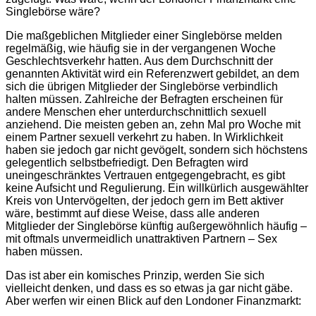
Singlebörse wäre?
Die maßgeblichen Mitglieder einer Singlebörse melden
regelmäßig, wie häufig sie in der vergangenen Woche
Geschlechtsverkehr hatten. Aus dem Durchschnitt der
genannten Aktivität wird ein Referenzwert gebildet, an dem
sich die übrigen Mitglieder der Singlebörse verbindlich
halten müssen. Zahlreiche der Befragten erscheinen für
andere Menschen eher unterdurchschnittlich sexuell
anziehend. Die meisten geben an, zehn Mal pro Woche mit
einem Partner sexuell verkehrt zu haben. In Wirklichkeit
haben sie jedoch gar nicht gevögelt, sondern sich höchstens
gelegentlich selbstbefriedigt. Den Befragten wird
uneingeschränktes Vertrauen entgegengebracht, es gibt
keine Aufsicht und Regulierung. Ein willkürlich ausgewählter
Kreis von Untervögelten, der jedoch gern im Bett aktiver
wäre, bestimmt auf diese Weise, dass alle anderen
Mitglieder der Singlebörse künftig außergewöhnlich häufig –
mit oftmals unvermeidlich unattraktiven Partnern – Sex
haben müssen.
Das ist aber ein komisches Prinzip, werden Sie sich
vielleicht denken, und dass es so etwas ja gar nicht gäbe.
Aber werfen wir einen Blick auf den Londoner Finanzmarkt: