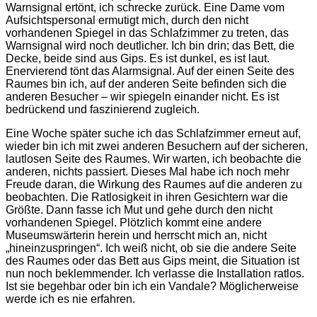
Warnsignal ertönt, ich schrecke zurück. Eine Dame vom
Aufsichtspersonal ermutigt mich, durch den nicht
vorhandenen Spiegel in das Schlafzimmer zu treten, das
Warnsignal wird noch deutlicher. Ich bin drin; das Bett, die
Decke, beide sind aus Gips. Es ist dunkel, es ist laut.
Enervierend tönt das Alarmsignal. Auf der einen Seite des
Raumes bin ich, auf der anderen Seite befinden sich die
anderen Besucher – wir spiegeln einander nicht. Es ist
bedrückend und faszinierend zugleich.
Eine Woche später suche ich das Schlafzimmer erneut auf,
wieder bin ich mit zwei anderen Besuchern auf der sicheren,
lautlosen Seite des Raumes. Wir warten, ich beobachte die
anderen, nichts passiert. Dieses Mal habe ich noch mehr
Freude daran, die Wirkung des Raumes auf die anderen zu
beobachten. Die Ratlosigkeit in ihren Gesichtern war die
Größte. Dann fasse ich Mut und gehe durch den nicht
vorhandenen Spiegel. Plötzlich kommt eine andere
Museumswärterin herein und herrscht mich an, nicht
„hineinzuspringen“. Ich weiß nicht, ob sie die andere Seite
des Raumes oder das Bett aus Gips meint, die Situation ist
nun noch beklemmender. Ich verlasse die Installation ratlos.
Ist sie begehbar oder bin ich ein Vandale? Möglicherweise
werde ich es nie erfahren.