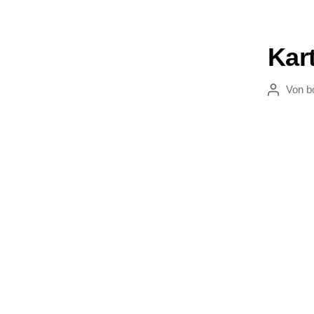
Kar
Von
b
Beitragsau