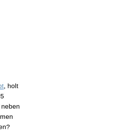
pt
, holt
15
n neben
äumen
ren?