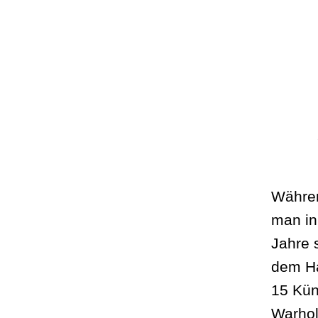
Währen
man in
Jahre 
dem Ha
15 Kün
Warhol,