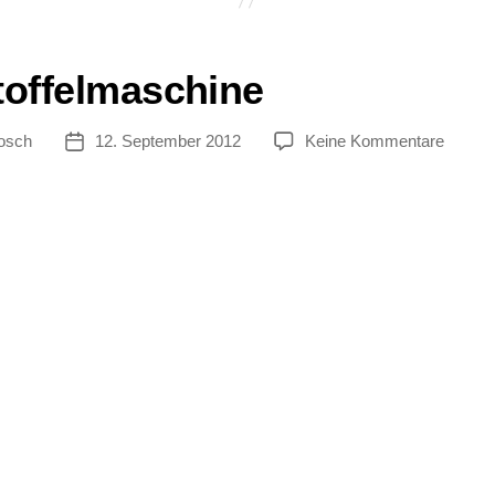
toffelmaschine
zu
osch
12. September 2012
Keine Kommentare
tor
Veröffentlichungsdatum
Kartof