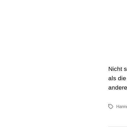
Nicht 
als die
andere
Hann
Schlagwör