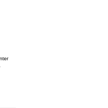
nter
e