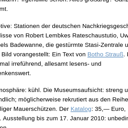
mt.
tive: Stationen der deutschen Nachkriegsgesch
lisse von Robert Lembkes Rateschaustutio, U
els Badewanne, die gestürmte Stasi-Zentrale u
Bild vorangestellt: Ein Text von
Botho Strauß
.
al irreführend, allesamt lesens- und
nkenswert.
mosphäre: kühl. Die Museumsaufsicht: streng 
ndlich; möglicherweise rekrutiert aus den Reih
iger Mauerschützen. Der
Katalog
: 35,— Euro,
. Ausstellung bis zum 17. Januar 2010: unbedi
en.