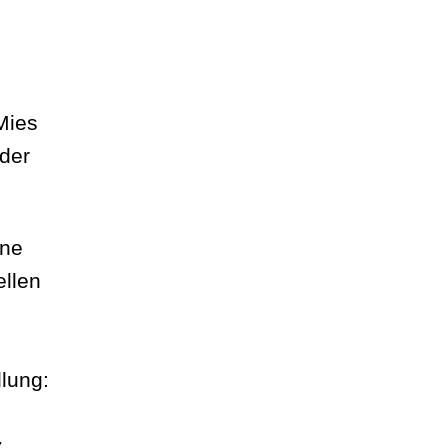
Mies
 der
ine
llen
llung:
z