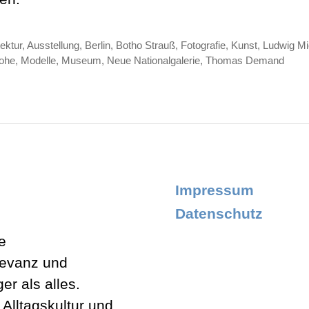
tektur
,
Ausstellung
,
Berlin
,
Botho Strauß
,
Fotografie
,
Kunst
,
Ludwig Mi
ter
ohe
,
Modelle
,
Museum
,
Neue Nationalgalerie
,
Thomas Demand
Impressum
Datenschutz
e
levanz und
er als alles.
lltagskultur und