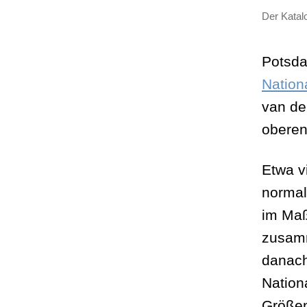
Der Katal
Potsda
Nation
van de
obere
Etwa v
normal
im Maß
zusamm
danach 
Nation
Größen