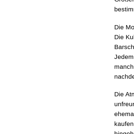
bestim
Die Mo
Die Ku
Barsch
Jedem 
manchm
nachde
Die At
unfreu
ehemal
kaufen
hingeh