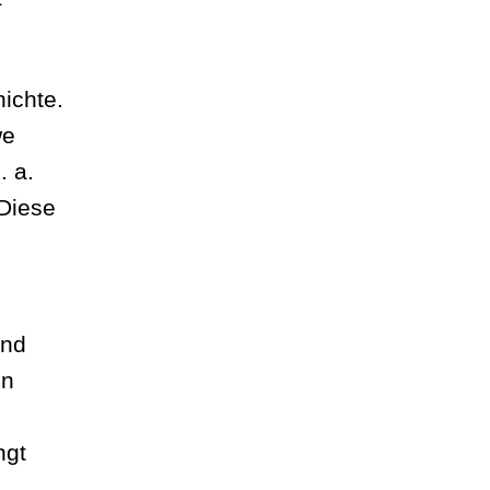
ichte.
we
. a.
 Diese
und
en
ngt