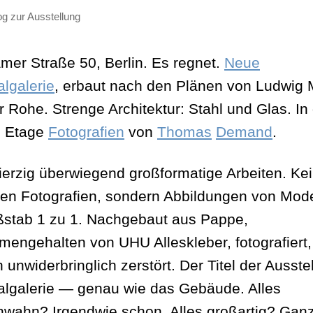
og zur Ausstellung
mer Straße 50, Berlin. Es regnet.
Neue
algalerie
, erbaut nach den Plänen von Ludwig 
r Rohe. Strenge Architektur: Stahl und Glas. In
n Etage
Fotografien
von
Thomas
Demand
.
ierzig überwiegend großformatige Arbeiten. Ke
en Fotografien, sondern Abbildungen von Mode
stab 1 zu 1. Nachgebaut aus Pappe,
engehalten von UHU Alleskleber, fotografiert,
unwiderbringlich zerstört. Der Titel der Ausste
algalerie — genau wie das Gebäude. Alles
wahn? Irgendwie schon. Alles großartig? Gan