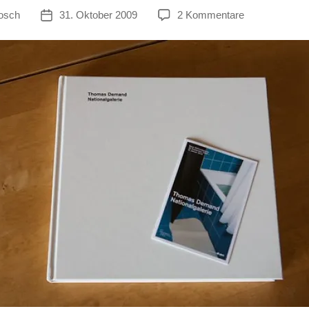
zu
osch
31. Oktober 2009
2 Kommentare
tor
Veröffentlichungsdatum
Thomas
Demand
—
Nationalgaleri