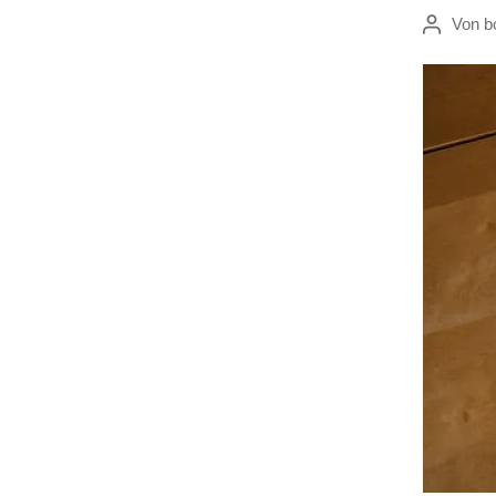
Von
b
Beitragsau