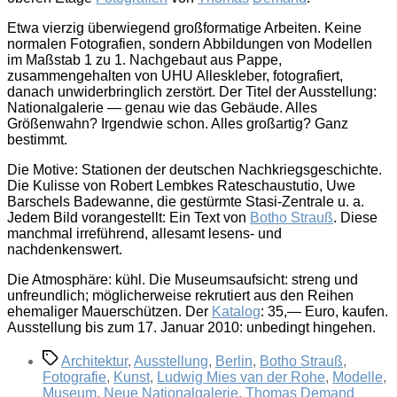
Etwa vierzig überwiegend großformatige Arbeiten. Keine
normalen Fotografien, sondern Abbildungen von Modellen
im Maßstab 1 zu 1. Nachgebaut aus Pappe,
zusammengehalten von UHU Alleskleber, fotografiert,
danach unwiderbringlich zerstört. Der Titel der Ausstellung:
Nationalgalerie — genau wie das Gebäude. Alles
Größenwahn? Irgendwie schon. Alles großartig? Ganz
bestimmt.
Die Motive: Stationen der deutschen Nachkriegsgeschichte.
Die Kulisse von Robert Lembkes Rateschaustutio, Uwe
Barschels Badewanne, die gestürmte Stasi-Zentrale u. a.
Jedem Bild vorangestellt: Ein Text von
Botho Strauß
. Diese
manchmal irreführend, allesamt lesens- und
nachdenkenswert.
Die Atmosphäre: kühl. Die Museumsaufsicht: streng und
unfreundlich; möglicherweise rekrutiert aus den Reihen
ehemaliger Mauerschützen. Der
Katalog
: 35,— Euro, kaufen.
Ausstellung bis zum 17. Januar 2010: unbedingt hingehen.
Schlagwörter
Architektur
,
Ausstellung
,
Berlin
,
Botho Strauß
,
Fotografie
,
Kunst
,
Ludwig Mies van der Rohe
,
Modelle
,
Museum
,
Neue Nationalgalerie
,
Thomas Demand