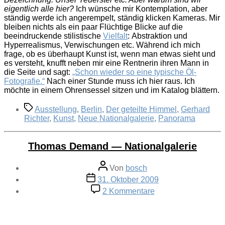
eigentlich alle hier?
Ich wünsche mir Kontemplation, aber
ständig werde ich angerempelt, ständig klicken Kameras. Mir
bleiben nichts als ein paar Flüchtige Blicke auf die
beeindruckende stilistische
Vielfalt
: Abstraktion und
Hyperrealismus, Verwischungen etc. Während ich mich
frage, ob es überhaupt Kunst ist, wenn man etwas sieht und
es versteht, knufft neben mir eine Rentnerin ihren Mann in
die Seite und sagt:
„Schon wieder so eine typische Öl-
Fotografie.“
Nach einer Stunde muss ich hier raus. Ich
möchte in einem Ohrensessel sitzen und im Katalog blättern.
Schlagwörter
Ausstellung
,
Berlin
,
Der geteilte Himmel
,
Gerhard
Richter
,
Kunst
,
Neue Nationalgalerie
,
Panorama
Thomas Demand — Nationalgalerie
Beitragsautor
Von
bosch
Veröffentlichungsdatum
31. Oktober 2009
zu
2 Kommentare
Thomas
Demand
—
Nationalgalerie