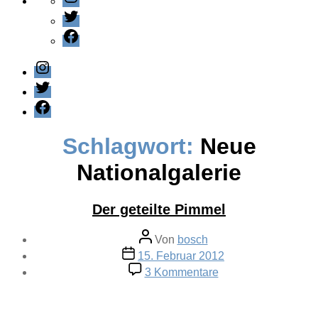
Twitter
Facebook
Instagram
Twitter
Facebook
Schlagwort:
Neue
Nationalgalerie
Der geteilte Pimmel
Beitragsautor
Von
bosch
Veröffentlichungsdatum
15. Februar 2012
zu
3 Kommentare
Der
geteilte
Pimmel