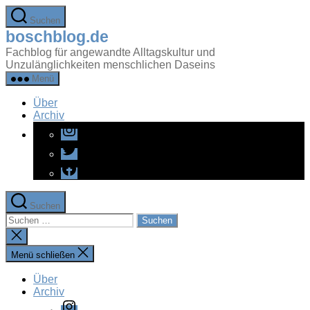
Zum
Suchen
Inhalt
boschblog.de
springen
Fachblog für angewandte Alltagskultur und
Unzulänglichkeiten menschlichen Daseins
Menü
Über
Archiv
Instagram
Twitter
Facebook
Suchen
Suchen
nach:
Suche
schließen
Menü schließen
Über
Archiv
Instagram