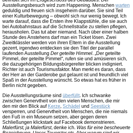
Ausstellungsbesuch wird zum Happening. Menschen
warten
geduldig und freuen sich insgeheim darüber. Sie sind Teil
einer Kulturbewegung – obwohl sich nur wenig bewegt. Ich
warte darauf, dass die Ersten ihre Klappstühle, die sie auch
bei Autobahnstaus auf die Schnellstraße zu stellen pflegen,
herausholen. Das tut aber niemand. Nach über einer halben
Stunde des Anstehens darf man ein Ticket lösen. Zwei
Zweitklässler werden von ihren Eltern in die Ausstellung
gezerrt, irgendwo entdecken sie den Titel der parallel
laufenden Ausstellung
Der geteilte Himmel
. „Der geteilte
Pimmel, der geteilte Pimmel“, rufen sie und amüsieren sich,
die dazugehörigen Bildungsbürgerelter blicken indigniert.
Richter ist auch Tourismusfaktor. Man merkt es daran, dass
der Herr an der Garderobe gut gelaunt ist und freundlich viel
Spaß in der Ausstellung wünscht. So etwas hat es früher in
Berlin nicht gegeben.
Die Ausstellungsräume sind
überfüllt
. Ich schwanke
zwischen Genervtheit von den vielen Menschen, die mir
den mir den Blick auf
Kerze
,
Schädel
und
Seestück
versperren, und Genervtheit von Menschen, die nie niemals
den Fuß in ein Museum setzen, aber gegen deren
Schließungen klickstark auf Facebook demonstrieren.
Malerfürst, ja Malerfürst
, denke ich.
Was für eine bescheuerte
Bezeichnung. Unser Teuerster etc. Aber warum sind wir