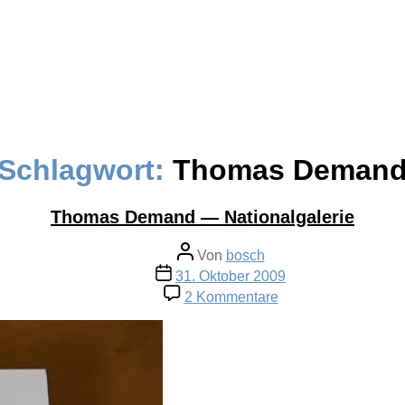
Schlagwort:
Thomas Deman
Thomas Demand — Nationalgalerie
Beitragsautor
Von
bosch
Veröffentlichungsdatum
31. Oktober 2009
zu
2 Kommentare
Thomas
Demand
—
Nationalgalerie