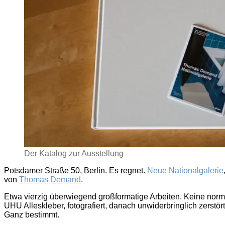
Der Katalog zur Ausstellung
Potsdamer Straße 50, Berlin. Es regnet.
Neue Nationalgalerie
von
Thomas
Demand
.
Etwa vierzig überwiegend großformatige Arbeiten. Keine no
UHU Alleskleber, fotografiert, danach unwiderbringlich zerstö
Ganz bestimmt.