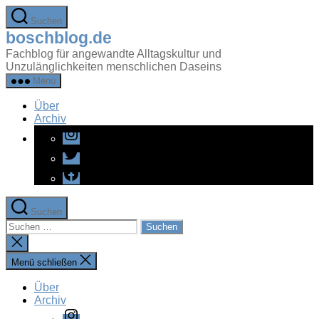
Zum
Suchen
Inhalt
boschblog.de
springen
Fachblog für angewandte Alltagskultur und
Unzulänglichkeiten menschlichen Daseins
Menü
Über
Archiv
Instagram
Twitter
Facebook
Suchen
Suchen
nach:
Suche
schließen
Menü schließen
Über
Archiv
Instagram