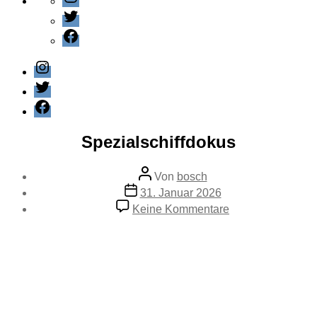
Twitter
Facebook
Instagram
Twitter
Facebook
Kategorien
Editorial
Spezialschiffdokus
Beitragsautor
Von
bosch
Veröffentlichungsdatum
31. Januar 2026
zu
Keine Kommentare
Spezialschiffdok