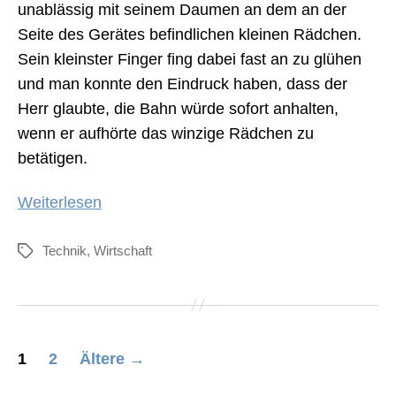
unablässig mit seinem Daumen an dem an der
Seite des Gerätes befindlichen kleinen Rädchen.
Sein kleinster Finger fing dabei fast an zu glühen
und man konnte den Eindruck haben, dass der
Herr glaubte, die Bahn würde sofort anhalten,
wenn er aufhörte das winzige Rädchen zu
betätigen.
„Brombeeren
Weiterlesen
weisen
Weg
Technik
,
Wirtschaft
Schlagwörter
aus
Energiekrise“
Seitennummerierung
1
2
Ältere
→
der
Beiträge