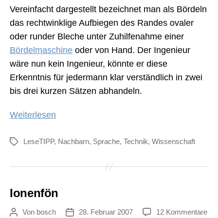
Vereinfacht dargestellt bezeichnet man als Bördeln
das rechtwinklige Aufbiegen des Randes ovaler
oder runder Bleche unter Zuhilfenahme einer
Bördelmaschine
oder von Hand. Der Ingenieur
wäre nun kein Ingenieur, könnte er diese
Erkenntnis für jedermann klar verständlich in zwei
bis drei kurzen Sätzen abhandeln.
„Bördelgeschichte“
Weiterlesen
LeseTIPP
,
Nachbarn
,
Sprache
,
Technik
,
Wissenschaft
Schlagwörter
Ionenfön
zu
Von
bosch
28. Februar 2007
12 Kommentare
Beitragsautor
Veröffentlichungsdatum