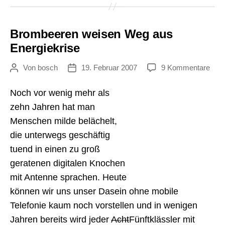
Brombeeren weisen Weg aus
Energiekrise
zu
Von
bosch
19. Februar 2007
9 Kommentare
Beitragsautor
Veröffentlichungsdatum
Bro
weis
Noch vor wenig mehr als
Weg
zehn Jahren hat man
aus
Menschen milde belächelt,
Ener
die unterwegs geschäftig
tuend in einen zu groß
geratenen digitalen Knochen
mit Antenne sprachen. Heute
können wir uns unser Dasein ohne mobile
Telefonie kaum noch vorstellen und in wenigen
Jahren bereits wird jeder
Acht
Fünftklässler mit