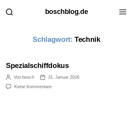
boschblog.de
Suchen
Menü
Schlagwort:
Technik
Spezialschiffdokus
Von
bosch
31. Januar 2026
Beitragsautor
Veröffentlichungsdatum
zu
Keine Kommentare
Spezialschiffdokus