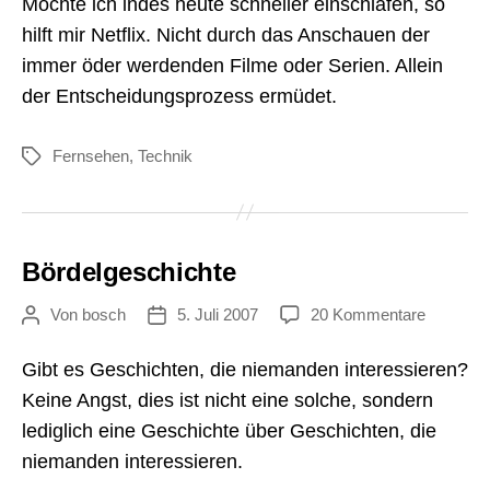
Möchte ich indes heute schneller einschlafen, so
hilft mir Netflix. Nicht durch das Anschauen der
immer öder werdenden Filme oder Serien. Allein
der Entscheidungsprozess ermüdet.
Fernsehen
,
Technik
Schlagwörter
Bördelgeschichte
zu
Von
bosch
5. Juli 2007
20 Kommentare
Beitragsautor
Veröffentlichungsdatum
Bördelge
Gibt es Geschichten, die niemanden interessieren?
Keine Angst, dies ist nicht eine solche, sondern
lediglich eine Geschichte über Geschichten, die
niemanden interessieren.