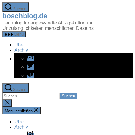
Zum
Suchen
Inhalt
boschblog.de
springen
Fachblog für angewandte Alltagskultur und
Unzulänglichkeiten menschlichen Daseins
Menü
Über
Archiv
Instagram
Twitter
Facebook
Suchen
Suchen
nach:
Suche
schließen
Menü schließen
Über
Archiv
Instagram