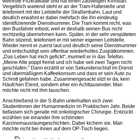
weinrote Filzkrawatte und hat einen zauseligen Kinnbart.
Vergeblich wartend steht er an der Tram-Haltestelle und
telefoniert mit der Leitstelle der Straßenbahn. Laut und
deutlich erwähnt er dabei mehrfach die ihn eindeutig
identifizierende Dienstnummer. Die Tram kommt nicht, was
den Busfahrer erbost, weil er deshalb seinen Bus nicht
rechtzeitig übernehmen kann. Später, in der sehr verspäteten
Bahn sitzend, telefoniert er mit seiner eigenen Leitstelle.
Wieder nennt er zuerst laut und deutlich seine Dienstnummer
und entschuldigt sein offenbar wiederholtes Zuspätkommen.
„Das Leben hat mich gefickt“, murmelt er in das Telefon.
„Meine Alte poppt fremd und ich habe seit zwei Tagen nicht
geschlafen.“ Dann erzählt er von Sekundenschlaf im Dienst
und übermäßigem Kaffeekonsum und dass er sein Auto zu
Schrott gefahren habe. Zusammengesackt sitzt er da, kein
Häufchen Elend, sondern eher ein Achttausender. Man
möchte nicht mit ihm tauschen.
Anschließend in der S-Bahn unterhalten sich zwei
Studentinnen der Humanmedizin im Praktischen Jahr. Beide
befassen sich gerade mit onkologischer Chirurgie. Entzückt
erzählen sie einander ihre schönsten
Karzinomausräumgeschichten. Dabei kichern sie. Man
möchte nicht bei ihnen auf dem OP-Tisch liegen.
Schlagwörter