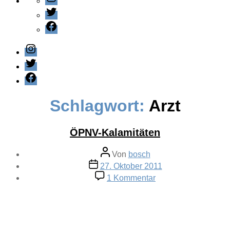
Twitter
Facebook
Instagram
Twitter
Facebook
Schlagwort:
Arzt
ÖPNV-Kalamitäten
Beitragsautor
Von
bosch
Veröffentlichungsdatum
27. Oktober 2011
zu
1 Kommentar
ÖPNV-
Kalamitäten