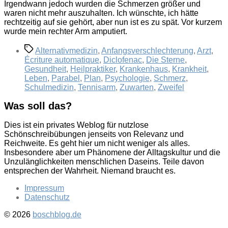
Irgendwann jedoch wurden die Schmerzen größer und
waren nicht mehr auszuhalten. Ich wünschte, ich hätte
rechtzeitig auf sie gehört, aber nun ist es zu spät. Vor kurzem
wurde mein rechter Arm amputiert.
Schlagwörter
Alternativmedizin
,
Anfangsverschlechterung
,
Arzt
,
Écriture automatique
,
Diclofenac
,
Die Sterne
,
Gesundheit
,
Heilpraktiker
,
Krankenhaus
,
Krankheit
,
Leben
,
Parabel
,
Plan
,
Psychologie
,
Schmerz
,
Schulmedizin
,
Tennisarm
,
Zuwarten
,
Zweifel
Was soll das?
Dies ist ein privates Weblog für nutzlose
Schönschreibübungen jenseits von Relevanz und
Reichweite. Es geht hier um nicht weniger als alles.
Insbesondere aber um Phänomene der Alltagskultur und die
Unzulänglichkeiten menschlichen Daseins. Teile davon
entsprechen der Wahrheit. Niemand braucht es.
Impressum
Datenschutz
© 2026
boschblog.de