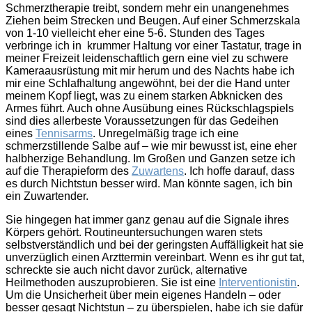
Schmerztherapie treibt, sondern mehr ein unangenehmes
Ziehen beim Strecken und Beugen. Auf einer Schmerzskala
von 1-10 vielleicht eher eine 5-6. Stunden des Tages
verbringe ich in krummer Haltung vor einer Tastatur, trage in
meiner Freizeit leidenschaftlich gern eine viel zu schwere
Kameraausrüstung mit mir herum und des Nachts habe ich
mir eine Schlafhaltung angewöhnt, bei der die Hand unter
meinem Kopf liegt, was zu einem starken Abknicken des
Armes führt. Auch ohne Ausübung eines Rückschlagspiels
sind dies allerbeste Voraussetzungen für das Gedeihen
eines
Tennisarms
. Unregelmäßig trage ich eine
schmerzstillende Salbe auf – wie mir bewusst ist, eine eher
halbherzige Behandlung. Im Großen und Ganzen setze ich
auf die Therapieform des
Zuwartens
. Ich hoffe darauf, dass
es durch Nichtstun besser wird. Man könnte sagen, ich bin
ein Zuwartender.
Sie hingegen hat immer ganz genau auf die Signale ihres
Körpers gehört. Routineuntersuchungen waren stets
selbstverständlich und bei der geringsten Auffälligkeit hat sie
unverzüglich einen Arzttermin vereinbart. Wenn es ihr gut tat,
schreckte sie auch nicht davor zurück, alternative
Heilmethoden auszuprobieren. Sie ist eine
Interventionistin
.
Um die Unsicherheit über mein eigenes Handeln – oder
besser gesagt Nichtstun – zu überspielen, habe ich sie dafür