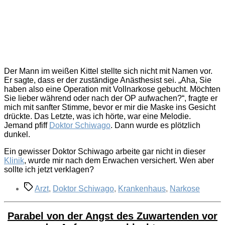
Der Mann im weißen Kittel stellte sich nicht mit Namen vor.
Er sagte, dass er der zuständige Anästhesist sei. „Aha, Sie
haben also eine Operation mit Vollnarkose gebucht. Möchten
Sie lieber während oder nach der OP aufwachen?“, fragte er
mich mit sanfter Stimme, bevor er mir die Maske ins Gesicht
drückte. Das Letzte, was ich hörte, war eine Melodie.
Jemand pfiff
Doktor Schiwago
. Dann wurde es plötzlich
dunkel.
Ein gewisser Doktor Schiwago arbeite gar nicht in dieser
Klinik
, wurde mir nach dem Erwachen versichert. Wen aber
sollte ich jetzt verklagen?
Schlagwörter
Arzt
,
Doktor Schiwago
,
Krankenhaus
,
Narkose
Parabel von der Angst des Zuwartenden vor