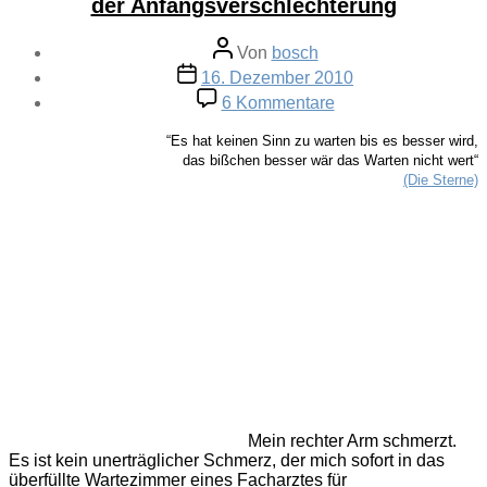
der Anfangsverschlechterung
Beitragsautor
Von
bosch
Veröffentlichungsdatum
16. Dezember 2010
zu
6 Kommentare
Parabel
von
“Es hat keinen Sinn zu warten bis es besser wird,
der
das bißchen besser wär das Warten nicht wert“
Angst
(Die Sterne)
des
Zuwartenden
vor
der
Anfangsverschlech
Mein rechter Arm schmerzt.
Es ist kein unerträglicher Schmerz, der mich sofort in das
überfüllte Wartezimmer eines Facharztes für