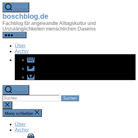
Zum
Suchen
Inhalt
boschblog.de
springen
Fachblog für angewandte Alltagskultur und
Unzulänglichkeiten menschlichen Daseins
Menü
Über
Archiv
Instagram
Twitter
Facebook
Suchen
Suchen
nach:
Suche
schließen
Menü schließen
Über
Archiv
Instagram