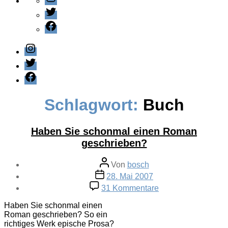
Twitter
Facebook
Instagram
Twitter
Facebook
Schlagwort:
Buch
Haben Sie schonmal einen Roman
geschrieben?
Beitragsautor
Von
bosch
Veröffentlichungsdatum
28. Mai 2007
zu
31 Kommentare
Haben
Sie
Haben Sie schonmal einen
schonmal
Roman geschrieben? So ein
einen
richtiges Werk epische Prosa?