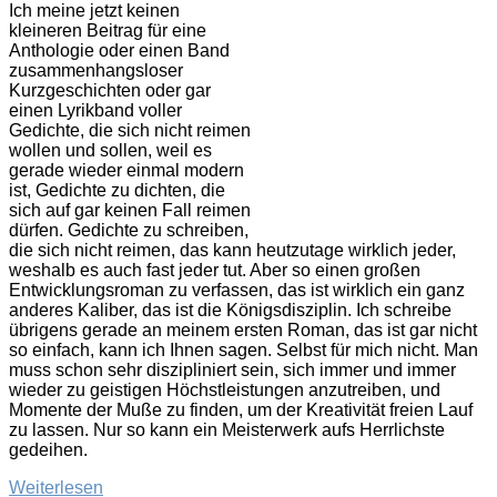
Roman
Ich meine jetzt keinen
geschrieben?
kleineren Beitrag für eine
Anthologie oder einen Band
zusammenhangsloser
Kurzgeschichten oder gar
einen Lyrikband voller
Gedichte, die sich nicht reimen
wollen und sollen, weil es
gerade wieder einmal modern
ist, Gedichte zu dichten, die
sich auf gar keinen Fall reimen
dürfen. Gedichte zu schreiben,
die sich nicht reimen, das kann heutzutage wirklich jeder,
weshalb es auch fast jeder tut. Aber so einen großen
Entwicklungsroman zu verfassen, das ist wirklich ein ganz
anderes Kaliber, das ist die Königsdisziplin. Ich schreibe
übrigens gerade an meinem ersten Roman, das ist gar nicht
so einfach, kann ich Ihnen sagen. Selbst für mich nicht. Man
muss schon sehr diszipliniert sein, sich immer und immer
wieder zu geistigen Höchstleistungen anzutreiben, und
Momente der Muße zu finden, um der Kreativität freien Lauf
zu lassen. Nur so kann ein Meisterwerk aufs Herrlichste
gedeihen.
„Haben
Weiterlesen