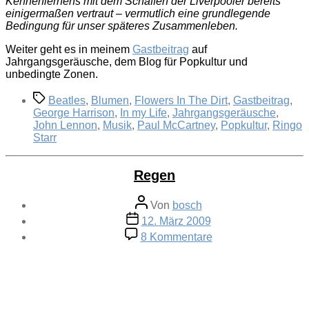
Kennenlernens mit dem Schaffen der Liverpooler bereits
einigermaßen vertraut – vermutlich eine grundlegende
Bedingung für unser späteres Zusammenleben.
Weiter geht es in meinem
Gastbeitrag
auf
Jahrgangsgeräusche, dem Blog für Popkultur und
unbedingte Zonen.
Schlagwörter
Beatles
,
Blumen
,
Flowers In The Dirt
,
Gastbeitrag
,
George Harrison
,
In my Life
,
Jahrgangsgeräusche
,
John Lennon
,
Musik
,
Paul McCartney
,
Popkultur
,
Ringo
Starr
Regen
Beitragsautor
Von
bosch
Veröffentlichungsdatum
12. März 2009
zu
8 Kommentare
Regen