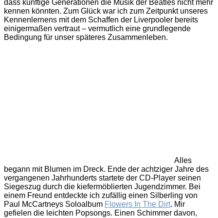
kenne
dass künftige Generationen die Musik der Beatles nicht mehr
kennen könnten. Zum Glück war ich zum Zeitpunkt unseres
Kennenlernens mit dem Schaffen der Liverpooler bereits
einigermaßen vertraut – vermutlich eine grundlegende
Bedingung für unser späteres Zusammenleben.
Alles
begann mit Blumen im Dreck. Ende der achtziger Jahre des
vergangenen Jahrhunderts startete der CD-Player seinen
Siegeszug durch die kiefermöblierten Jugendzimmer. Bei
einem Freund entdeckte ich zufällig einen Silberling von
Paul McCartneys Soloalbum
Flowers In The Dirt
. Mir
gefielen die leichten Popsongs. Einen Schimmer davon,