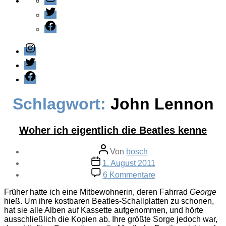
Twitter
Facebook
Instagram
Twitter
Facebook
Schlagwort:
John Lennon
Woher ich eigentlich die Beatles kenne
Beitragsautor
Von
bosch
Veröffentlichungsdatum
1. August 2011
zu
6 Kommentare
Woher
ich
Früher hatte ich eine Mitbewohnerin, deren Fahrrad
George
eigentlich
hieß. Um ihre kostbaren Beatles-Schallplatten zu schonen,
die
hat sie alle Alben auf Kassette aufgenommen, und hörte
Beatles
ausschließlich die Kopien ab. Ihre größte Sorge jedoch war,