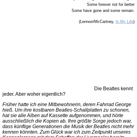
Woher
Some forever not for better
ich
Some have gone and some remain.
eigentlich
die
(Lennon/McCartney,
In My Life
)
Beatles
kenne
Die Beatles kennt
jeder. Aber woher eigentlich?
Früher hatte ich eine Mitbewohnerin, deren Fahrrad George
hieß. Um ihre kostbaren Beatles-Schallplatten zu schonen,
hat sie alle Alben auf Kassette aufgenommen, und hörte
ausschließlich die Kopien ab. Ihre größte Sorge jedoch war,
dass künftige Generationen die Musik der Beatles nicht mehr
kennen könnten. Zum Glück war ich zum Zeitpunkt unseres