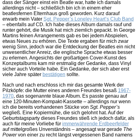
dass der Sänger einst ein Beatle war, hatte ich damals
allerdings nicht – schließlich bin ich in einem eher
beatlesfernen Elternhaus groß geworden. Kurz darauf
erwarb mein Vater
Sgt. Pepper’s Loneley Heart’s Club Band
– ebenfalls auf CD. Ich habe dieses Album damals rauf und
runter gehört, die Musik hat mich ziemlich gepackt. In George
Martins feinen Arrangements gab es bei jedem Abspielen,
etwas Neues zu erhören. Die Texte ergaben für mich zwar
wenig Sinn, jedoch war die Entdeckung der Beatles ein nicht
unwesentlicher Anreiz, die englische Sprache etwas besser
zu erlernen. Angesichts der großartigen Cover-Kunst des
Konzeptalbums kam mir erstmalig der Gedanke, dass Vinyl
sicher auch Vorteile habe. Ein Gedanke, der sich aber erst
viele Jahre später
bestätigen
sollte.
Nach und nach erschloss ich mir das gesamte Werk der
Pilzköpfe: die Mutter eines anderen Freundes besaß
1967-
1970
, das sogenannte blaue Album. Es passte genau auf
eine 120-Minuten-Kompakt-Kassette – allerdings nur wenn
ich die bereits vorhandenen Stücke von
Sgt. Pepper’s
wegließ. Eine Kopiermühe, die sich gelohnt hat. Auf der
Geburtstagsparty dieses Freundes stieß ich jedoch dafür, als
auch für meine Vorliebe für
immerwährende Erdbeerfelder
auf mittelgroßes Unverständnis – angesagt war gerade
The
Power
von einer zu recht längst vergessenen Band namens