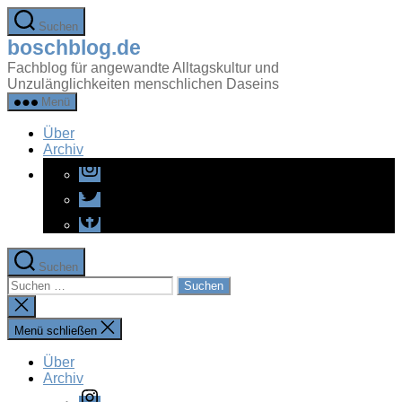
Zum
Suchen
Inhalt
boschblog.de
springen
Fachblog für angewandte Alltagskultur und
Unzulänglichkeiten menschlichen Daseins
Menü
Über
Archiv
Instagram
Twitter
Facebook
Suchen
Suchen
nach:
Suche
schließen
Menü schließen
Über
Archiv
Instagram