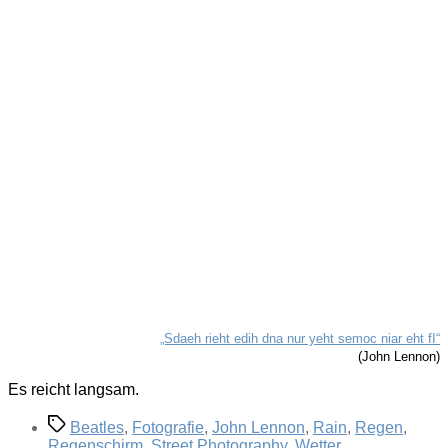
„Sdaeh rieht edih dna nur yeht semoc niar eht fI“
(John Lennon)
Es reicht langsam.
Schlagwörter
Beatles
,
Fotografie
,
John Lennon
,
Rain
,
Regen
,
Regenschirm
,
Street Photography
,
Wetter