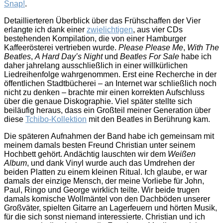
Snap!
.
Detaillierteren Überblick über das Frühschaffen der Vier
erlangte ich dank einer
zwielichtigen
, aus vier CDs
bestehenden Kompilation, die von einer Hamburger
Kaffeerösterei vertrieben wurde.
Please Please Me
,
With The
Beatles
,
A Hard Day’s Night
und
Beatles For Sale
habe ich
daher jahrelang ausschließlich in einer willkürlichen
Liedreihenfolge wahrgenommen. Erst eine Recherche in der
öffentlichen Stadtbücherei – an Internet war schließlich noch
nicht zu denken – brachte mir einen korrekten Aufschluss
über die genaue Diskographie. Viel später stellte sich
beiläufig heraus, dass ein Großteil meiner Generation über
diese
Tchibo-Kollektion
mit den Beatles in Berührung kam.
Die späteren Aufnahmen der Band habe ich gemeinsam mit
meinem damals besten Freund Christian unter seinem
Hochbett gehört. Andächtig lauschten wir dem
Weißen
Album
, und dank Vinyl wurde auch das Umdrehen der
beiden Platten zu einem kleinen Ritual. Ich glaube, er war
damals der einzige Mensch, der meine Vorliebe für John,
Paul, Ringo und George wirklich teilte. Wir beide trugen
damals komische Wollmäntel von den Dachböden unserer
Großväter, spielten Gitarre an Lagerfeuern und hörten Musik,
für die sich sonst niemand interessierte. Christian und ich