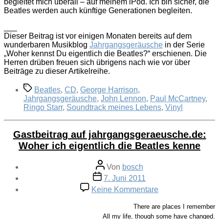
begleitet mich überall – auf meinem iPod. Ich bin sicher, die
Beatles werden auch künftige Generationen begleiten.
___
Dieser Beitrag ist vor einigen Monaten bereits auf dem
wunderbaren Musikblog
Jahrgangsgeräusche
in der Serie
„Woher kennst Du eigentlich die Beatles?“ erschienen. Die
Herren drüben freuen sich übrigens nach wie vor über
Beiträge zu dieser Artikelreihe.
Schlagwörter
Beatles
,
CD
,
George Harrison
,
Jahrgangsgeräusche
,
John Lennon
,
Paul McCartney
,
Ringo Starr
,
Soundtrack meines Lebens
,
Vinyl
Gastbeitrag auf jahrgangsgeraeusche.de:
Woher ich eigentlich die Beatles kenne
Beitragsautor
Von
bosch
Veröffentlichungsdatum
7. Juni 2011
zu
Keine Kommentare
Gastbeitrag
auf
There are places I remember
jahrgangsgeraeu
All my life, though some have changed.