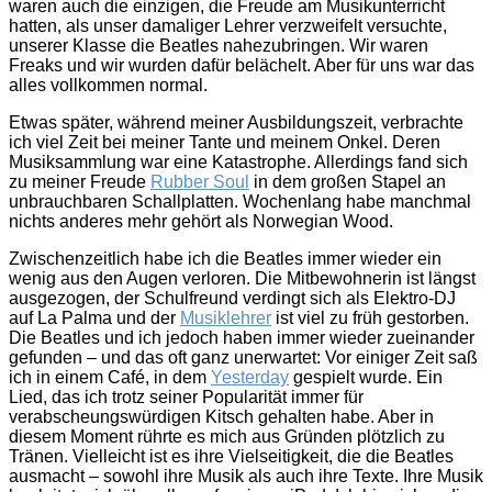
waren auch die einzigen, die Freude am Musikunterricht
hatten, als unser damaliger Lehrer verzweifelt versuchte,
unserer Klasse die Beatles nahezubringen. Wir waren
Freaks und wir wurden dafür belächelt. Aber für uns war das
alles vollkommen normal.
Etwas später, während meiner Ausbildungszeit, verbrachte
ich viel Zeit bei meiner Tante und meinem Onkel. Deren
Musiksammlung war eine Katastrophe. Allerdings fand sich
zu meiner Freude
Rubber Soul
in dem großen Stapel an
unbrauchbaren Schallplatten. Wochenlang habe manchmal
nichts anderes mehr gehört als Norwegian Wood.
Zwischenzeitlich habe ich die Beatles immer wieder ein
wenig aus den Augen verloren. Die Mitbewohnerin ist längst
ausgezogen, der Schulfreund verdingt sich als Elektro-DJ
auf La Palma und der
Musiklehrer
ist viel zu früh gestorben.
Die Beatles und ich jedoch haben immer wieder zueinander
gefunden – und das oft ganz unerwartet: Vor einiger Zeit saß
ich in einem Café, in dem
Yesterday
gespielt wurde. Ein
Lied, das ich trotz seiner Popularität immer für
verabscheungswürdigen Kitsch gehalten habe. Aber in
diesem Moment rührte es mich aus Gründen plötzlich zu
Tränen. Vielleicht ist es ihre Vielseitigkeit, die die Beatles
ausmacht – sowohl ihre Musik als auch ihre Texte. Ihre Musik