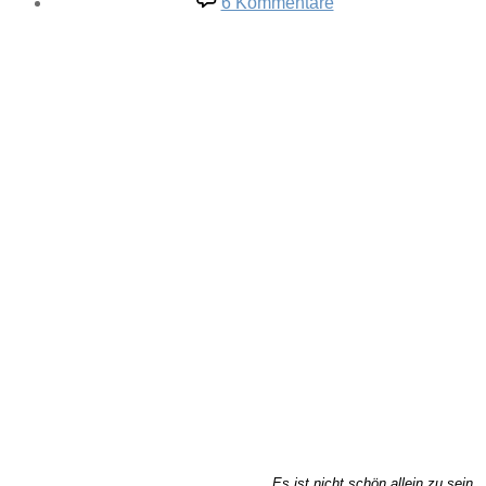
6 Kommentare
Casino
Es ist nicht schön allein zu sein,