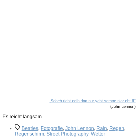
„Sdaeh rieht edih dna nur yeht semoc niar eht fI“
(John Lennon)
Es reicht langsam.
Schlagwörter
Beatles
,
Fotografie
,
John Lennon
,
Rain
,
Regen
,
Regenschirm
,
Street Photography
,
Wetter