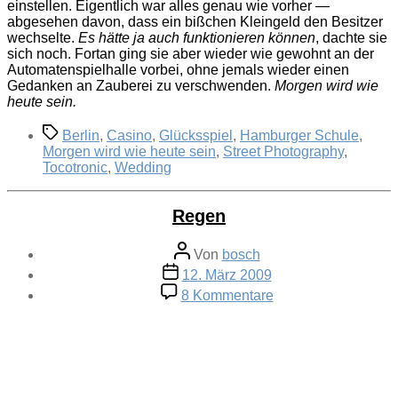
einstellen. Eigentlich war alles genau wie vorher —
abgesehen davon, dass ein bißchen Kleingeld den Besitzer
wechselte.
Es hätte ja auch funktionieren können
, dachte sie
sich noch. Fortan ging sie aber wieder wie gewohnt an der
Automatenspielhalle vorbei, ohne jemals wieder einen
Gedanken an Zauberei zu verschwenden.
Morgen wird wie
heute sein.
Schlagwörter
Berlin
,
Casino
,
Glücksspiel
,
Hamburger Schule
,
Morgen wird wie heute sein
,
Street Photography
,
Tocotronic
,
Wedding
Regen
Beitragsautor
Von
bosch
Veröffentlichungsdatum
12. März 2009
zu
8 Kommentare
Regen