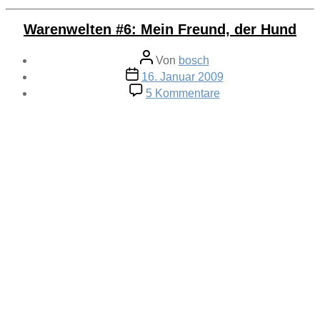
Warenwelten #6: Mein Freund, der Hund
Beitragsautor
Von
bosch
Veröffentlichungsdatum
16. Januar 2009
zu
5 Kommentare
Warenwelten
#6:
Mein
Freund,
der
Hund