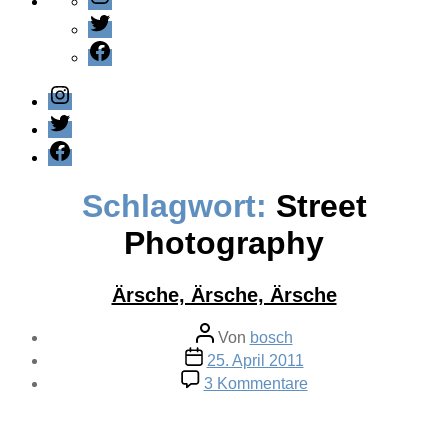
Twitter
Facebook
Instagram
Twitter
Facebook
Schlagwort:
Street
Photography
Ärsche, Ärsche, Ärsche
Beitragsautor
Von
bosch
Veröffentlichungsdatum
25. April 2011
zu
3 Kommentare
Ärsche,
Ärsche,
Ärsche