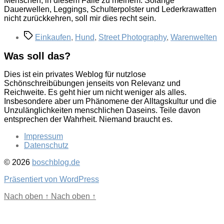
Menschen, in diesem Falle zu meinem. Solange
Dauerwellen, Leggings, Schulterpolster und Lederkrawatten
nicht zurückkehren, soll mir dies recht sein.
Schlagwörter
Einkaufen
,
Hund
,
Street Photography
,
Warenwelten
Was soll das?
Dies ist ein privates Weblog für nutzlose
Schönschreibübungen jenseits von Relevanz und
Reichweite. Es geht hier um nicht weniger als alles.
Insbesondere aber um Phänomene der Alltagskultur und die
Unzulänglichkeiten menschlichen Daseins. Teile davon
entsprechen der Wahrheit. Niemand braucht es.
Impressum
Datenschutz
© 2026
boschblog.de
Präsentiert von WordPress
Nach oben
↑
Nach oben
↑