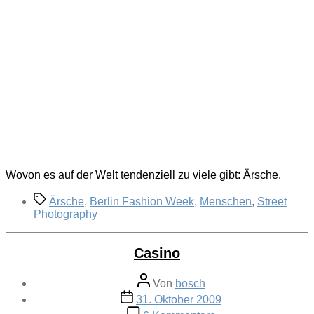
Wovon es auf der Welt tendenziell zu viele gibt: Ärsche.
Schlagwörter
Ärsche
,
Berlin Fashion Week
,
Menschen
,
Street
Photography
Casino
Beitragsautor
Von
bosch
Veröffentlichungsdatum
31. Oktober 2009
zu