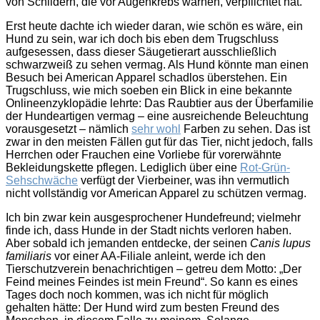
von Schildern, die vor Augenkrebs warnen, verpflichtet hat.
Erst heute dachte ich wieder daran, wie schön es wäre, ein
Hund zu sein, war ich doch bis eben dem Trugschluss
aufgesessen, dass dieser Säugetierart ausschließlich
schwarzweiß zu sehen vermag. Als Hund könnte man einen
Besuch bei American Apparel schadlos überstehen. Ein
Trugschluss, wie mich soeben ein Blick in eine bekannte
Onlineenzyklopädie lehrte: Das Raubtier aus der Überfamilie
der Hundeartigen vermag – eine ausreichende Beleuchtung
vorausgesetzt – nämlich
sehr wohl
Farben zu sehen. Das ist
zwar in den meisten Fällen gut für das Tier, nicht jedoch, falls
Herrchen oder Frauchen eine Vorliebe für vorerwähnte
Bekleidungskette pflegen. Lediglich über eine
Rot-Grün-
Sehschwäche
verfügt der Vierbeiner, was ihn vermutlich
nicht vollständig vor American Apparel zu schützen vermag.
Ich bin zwar kein ausgesprochener Hundefreund; vielmehr
finde ich, dass Hunde in der Stadt nichts verloren haben.
Aber sobald ich jemanden entdecke, der seinen
Canis lupus
familiaris
vor einer AA-Filiale anleint, werde ich den
Tierschutzverein benachrichtigen – getreu dem Motto: „Der
Feind meines Feindes ist mein Freund“. So kann es eines
Tages doch noch kommen, was ich nicht für möglich
gehalten hätte: Der Hund wird zum besten Freund des