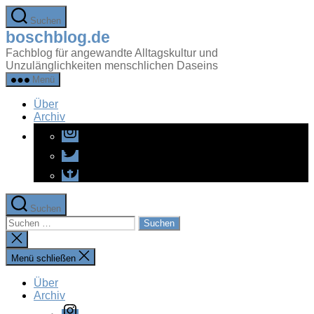
Zum
Suchen
Inhalt
boschblog.de
springen
Fachblog für angewandte Alltagskultur und
Unzulänglichkeiten menschlichen Daseins
Menü
Über
Archiv
Instagram
Twitter
Facebook
Suchen
Suchen
nach:
Suche
schließen
Menü schließen
Über
Archiv
Instagram