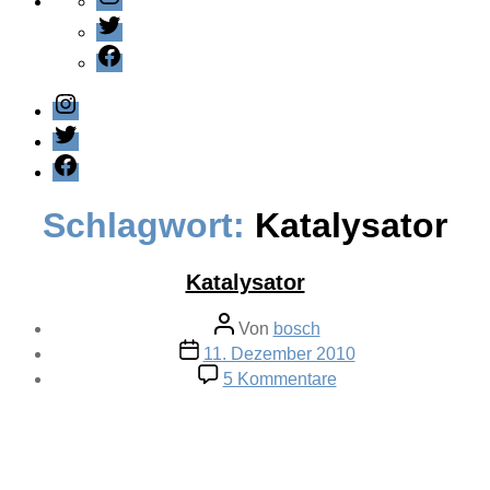
Twitter
Facebook
Instagram
Twitter
Facebook
Schlagwort:
Katalysator
Katalysator
Beitragsautor
Von
bosch
Veröffentlichungsdatum
11. Dezember 2010
zu
5 Kommentare
Katalysator