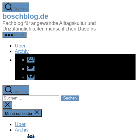
Zum
Suchen
Inhalt
boschblog.de
springen
Fachblog für angewandte Alltagskultur und
Unzulänglichkeiten menschlichen Daseins
Menü
Über
Archiv
Instagram
Twitter
Facebook
Suchen
Suchen
nach:
Suche
schließen
Menü schließen
Über
Archiv
Instagram