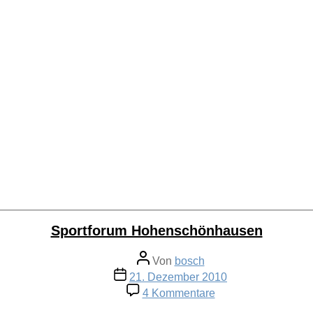
Sportforum Hohenschönhausen
Beitragsautor
Von
bosch
Veröffentlichungsdatum
21. Dezember 2010
zu
4 Kommentare
Sportforum