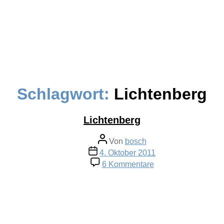
Schlagwort:
Lichtenberg
Lichtenberg
Beitragsautor
Von
bosch
Veröffentlichungsdatum
4. Oktober 2011
zu
6 Kommentare
Lichtenberg