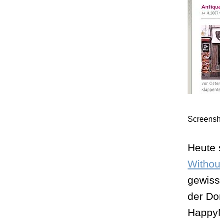
Screensh
Heute 
Withou
gewiss
der Do
HappyN