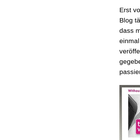
Erst v
Blog t
dass m
einmal
veröff
gegebe
passie