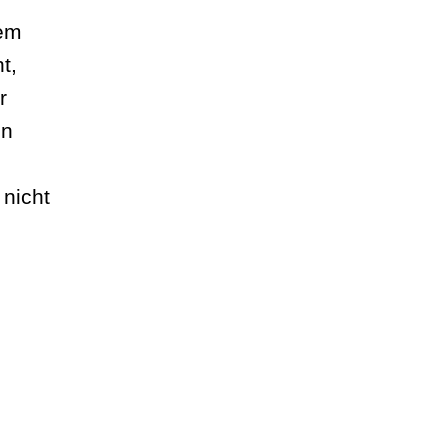
nem
t,
r
en
nicht