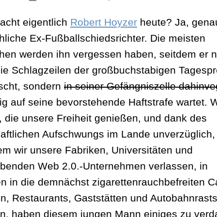
Plasmafernseh
cht eigentlich
Robert Hoyzer
heute? Ja, gena
hliche Ex-Fußballschiedsrichter. Die meisten
en werden ihn vergessen haben, seitdem er n
ie Schlagzeilen der großbuchstabigen Tagesp
scht, sondern
in seiner Gefängniszelle dahinveg
ig auf seine bevorstehende Haftstrafe wartet. W
, die unsere Freiheit genießen, und dank des
haftlichen Aufschwungs im Lande unverzüglich,
m wir unsere Fabriken, Universitäten und
ebenden Web 2.0.-Unternehmen verlassen, in
n in die demnächst zigarettenrauchbefreiten C
n, Restaurants, Gaststätten und Autobahnrasts
n, haben diesem jungen Mann einiges zu verd