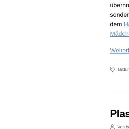
überno
sonder
dem
H
Mädch
Weiter
Bildu
Schlagwör
Pla
Von
b
Beitragsau