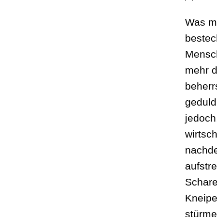
Was ma
bestec
Mensch
mehr d
beherr
geduld
jedoch
wirtsc
nachde
aufstr
Schare
Kneipe
stürme