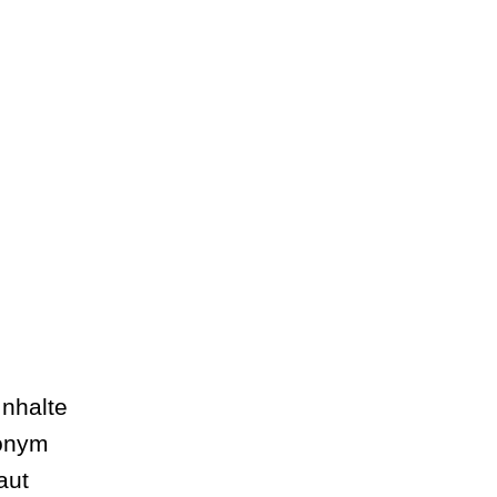
Inhalte
donym
aut