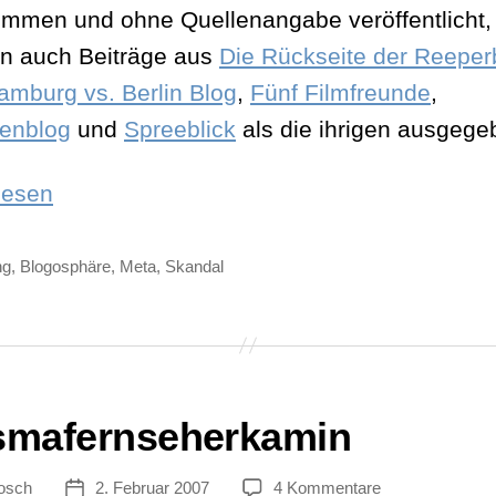
mmen und ohne Quellenangabe veröffentlicht,
n auch Beiträge aus
Die Rückseite der Reepe
amburg vs. Berlin Blog
,
Fünf Filmfreunde
,
enblog
und
Spreeblick
als die ihrigen ausgege
„Das
lesen
Gegenteil
von
ng
,
Blogosphäre
,
Meta
,
Skandal
ter
Kreativität“
smafernseherkamin
zu
osch
2. Februar 2007
4 Kommentare
tor
Veröffentlichungsdatum