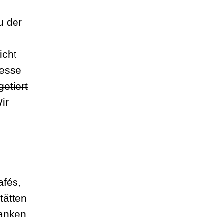
erkamin
u der
icht
resse
etiert
ir
afés,
tätten
anken.