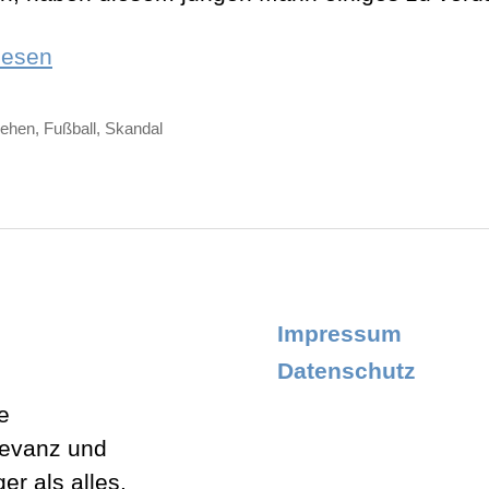
„Plasmafernseherkamin“
lesen
sehen
,
Fußball
,
Skandal
ter
Impressum
Datenschutz
e
levanz und
er als alles.