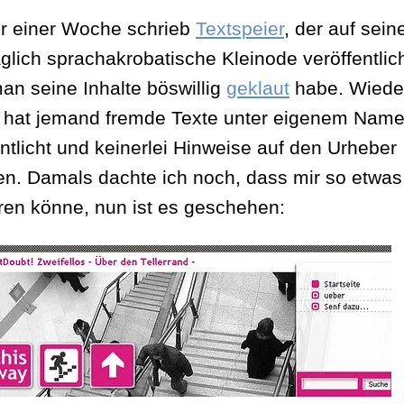
Gegenteil
or einer Woche schrieb
Textspeier
, der auf sei
von
äglich sprachakrobatische Kleinode veröffentlich
Kreativität
an seine Inhalte böswillig
geklaut
habe. Wiede
 hat jemand fremde Texte unter eigenem Nam
entlicht und keinerlei Hinweise auf den Urheber
n. Damals dachte ich noch, dass mir so etwas 
ren könne, nun ist es geschehen: