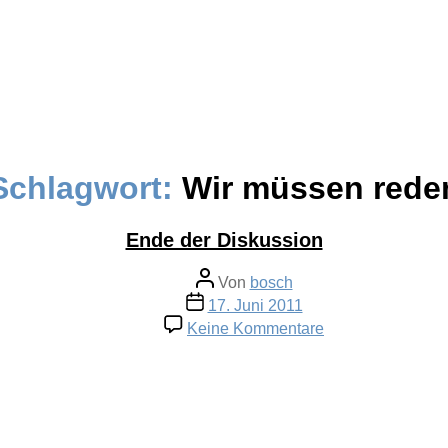
Schlagwort:
Wir müssen rede
Ende der Diskussion
Beitragsautor
Von
bosch
Veröffentlichungsdatum
17. Juni 2011
zu
Keine Kommentare
Ende
der
Diskussion