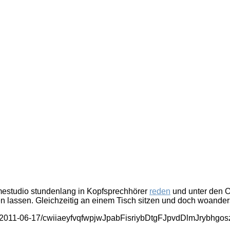
estudio stundenlang in Kopfsprechhörer
reden
und unter den O
n lassen. Gleichzeitig an einem Tisch sitzen und doch woanders
/temp-2011-06-17/cwiiaeyfvqfwpjwJpabFisriybDtgFJpvdDlmJrybh