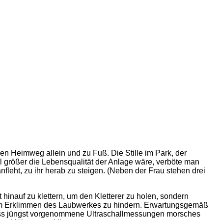
inen Heimweg allein und zu Fuß. Die Stille im Park, der
el größer die Lebensqualität der Anlage wäre, verböte man
fleht, zu ihr herab zu steigen. (Neben der Frau stehen drei
t hinauf zu klettern, um den Kletterer zu holen, sondern
ne am Erklimmen des Laubwerkes zu hindern. Erwartungsgemäß
 dass jüngst vorgenommene Ultraschallmessungen morsches