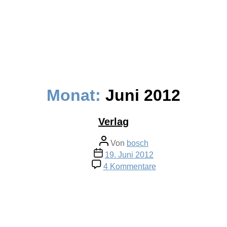
Monat:
Juni 2012
Verlag
Beitragsautor
Von
bosch
Veröffentlichungsdatum
19. Juni 2012
zu
4 Kommentare
Verlag