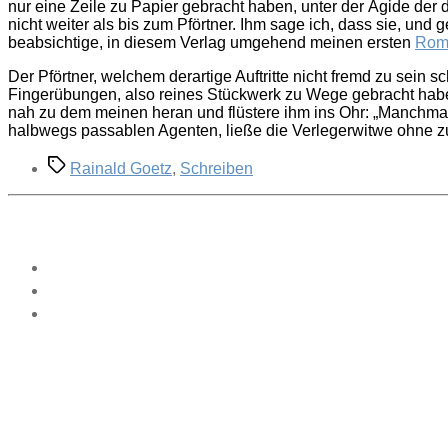
nur eine Zeile zu Papier gebracht haben, unter der Ägide de
nicht weiter als bis zum Pförtner. Ihm sage ich, dass sie, und
beabsichtige, in diesem Verlag umgehend meinen ersten
Rom
Der Pförtner, welchem derartige Auftritte nicht fremd zu sein 
Fingerübungen, also reines Stückwerk zu Wege gebracht habe;
nah zu dem meinen heran und flüstere ihm ins Ohr: „Manchmal,
halbwegs passablen Agenten, ließe die Verlegerwitwe ohne zu
Schlagwörter
Rainald Goetz
,
Schreiben