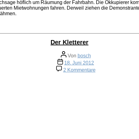
durchsage höflich um Räumung der Fahrbahn. Die Okkupierer ko
euerten Mietwohnungen fahren. Derweil ziehen die Demonstrant
 zähmen.
Der Kletterer
Beitragsautor
Von
bosch
Veröffentlichungsdatum
18. Juni 2012
zu
2 Kommentare
Der
Kletterer