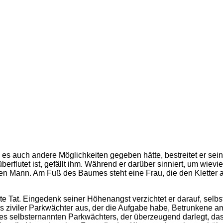
ohl es auch andere Möglichkeiten gegeben hätte, bestreitet er se
flutet ist, gefällt ihm. Während er darüber sinniert, um wievi
inen Mann. Am Fuß des Baumes steht eine Frau, die den Kletter an
gute Tat. Eingedenk seiner Höhenangst verzichtet er darauf, selbs
h als ziviler Parkwächter aus, der die Aufgabe habe, Betrunke
e des selbsternannten Parkwächters, der überzeugend darlegt,