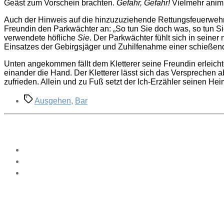
Geäst zum Vorschein brachten.
Gefahr, Gefahr!
Vielmehr animi
Auch der Hinweis auf die hinzuzuziehende Rettungsfeuerwehr, d
Freundin den Parkwächter an: „So tun Sie doch was, so tun Sie
verwendete höfliche
Sie
. Der Parkwächter fühlt sich in seine
Einsatzes der Gebirgsjäger und Zuhilfenahme einer schießende
Unten angekommen fällt dem Kletterer seine Freundin erleich
einander die Hand. Der Kletterer lässt sich das Versprechen a
zufrieden. Allein und zu Fuß setzt der Ich-Erzähler seinen Hei
Schlagwörter
Ausgehen
,
Bar