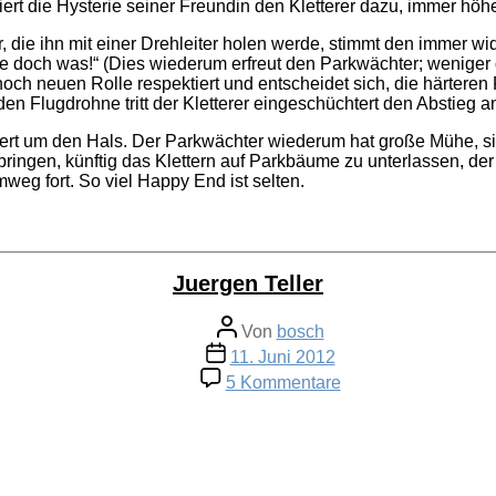
ert die Hysterie seiner Freundin den Kletterer dazu, immer hö
ie ihn mit einer Drehleiter holen werde, stimmt den immer wide
 doch was!“ (Dies wiederum erfreut den Parkwächter; weniger di
r noch neuen Rolle respektiert und entscheidet sich, die härte
n Flugdrohne tritt der Kletterer eingeschüchtert den Abstieg a
tert um den Hals. Der Parkwächter wiederum hat große Mühe, si
bringen, künftig das Klettern auf Parkbäume zu unterlassen, der
mweg fort. So viel Happy End ist selten.
Juergen Teller
Beitragsautor
Von
bosch
Veröffentlichungsdatum
11. Juni 2012
zu
5 Kommentare
Juergen
Teller