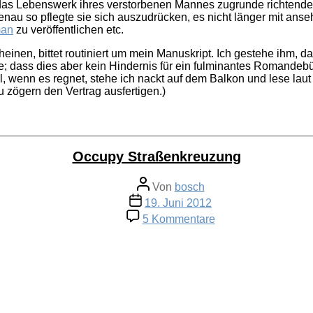
r das Lebenswerk ihres verstorbenen Mannes zugrunde richtende
 genau so pflegte sie sich auszudrücken, es nicht länger mit an
an
zu veröffentlichen etc.
scheinen, bittet routiniert um mein Manuskript. Ich gestehe ihm,
 dass dies aber kein Hindernis für ein fulminantes Romandebüt
 wenn es regnet, stehe ich nackt auf dem Balkon und lese laut
 zögern den Vertrag ausfertigen.)
Occupy Straßenkreuzung
Beitragsautor
Von
bosch
Veröffentlichungsdatum
19. Juni 2012
zu
5 Kommentare
Occupy
Straßenkreuzung