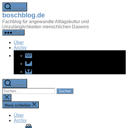
Zum
Suchen
Inhalt
boschblog.de
springen
Fachblog für angewandte Alltagskultur und
Unzulänglichkeiten menschlichen Daseins
Menü
Über
Archiv
Instagram
Twitter
Facebook
Suchen
Suchen
nach:
Suche
schließen
Menü schließen
Über
Archiv
Instagram