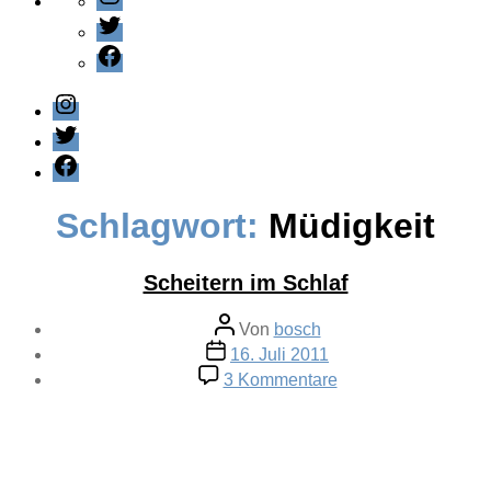
Twitter
Facebook
Instagram
Twitter
Facebook
Schlagwort:
Müdigkeit
Scheitern im Schlaf
Beitragsautor
Von
bosch
Veröffentlichungsdatum
16. Juli 2011
zu
3 Kommentare
Scheitern
im
Schlaf