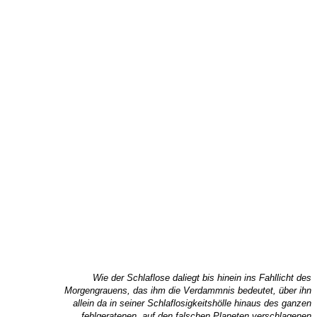
Wie der Schlaflose daliegt bis hinein ins Fahllicht des
Morgengrauens, das ihm die Verdammnis bedeutet, über ihn
allein da in seiner Schlaflosigkeitshölle hinaus des ganzen
fehlgeratenen, auf den falschen Planeten verschlagenen