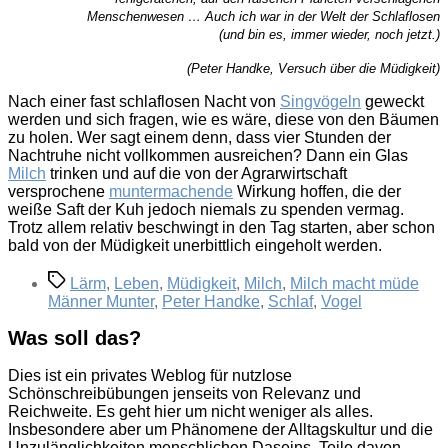
Menschenwesen … Auch ich war in der Welt der Schlaflosen
(und bin es, immer wieder, noch jetzt.)
(Peter Handke, Versuch über die Müdigkeit)
Nach einer fast schlaflosen Nacht von
Singvögeln
geweckt
werden und sich fragen, wie es wäre, diese von den Bäumen
zu holen. Wer sagt einem denn, dass vier Stunden der
Nachtruhe nicht vollkommen ausreichen? Dann ein Glas
Milch
trinken und auf die von der Agrarwirtschaft
versprochene
muntermachende
Wirkung hoffen, die der
weiße Saft der Kuh jedoch niemals zu spenden vermag.
Trotz allem relativ beschwingt in den Tag starten, aber schon
bald von der Müdigkeit unerbittlich eingeholt werden.
Schlagwörter
Lärm
,
Leben
,
Müdigkeit
,
Milch
,
Milch macht müde
Männer Munter
,
Peter Handke
,
Schlaf
,
Vogel
Was soll das?
Dies ist ein privates Weblog für nutzlose
Schönschreibübungen jenseits von Relevanz und
Reichweite. Es geht hier um nicht weniger als alles.
Insbesondere aber um Phänomene der Alltagskultur und die
Unzulänglichkeiten menschlichen Daseins. Teile davon