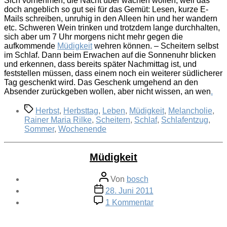
Sich vornehmen, die Nacht über wachen wollen, weil das
doch angeblich so gut sei für das Gemüt: Lesen, kurze E-
Mails schreiben, unruhig in den Alleen hin und her wandern
etc. Schweren Wein trinken und trotzdem lange durchhalten,
sich aber um 7 Uhr morgens nicht mehr gegen die
aufkommende
Müdigkeit
wehren können. – Scheitern selbst
im Schlaf. Dann beim Erwachen auf die Sonnenuhr blicken
und erkennen, dass bereits später Nachmittag ist, und
feststellen müssen, dass einem noch ein weiterer südlicherer
Tag geschenkt wird. Das Geschenk umgehend an den
Absender zurückgeben wollen, aber nicht wissen, an wen
.
Schlagwörter
Herbst
,
Herbsttag
,
Leben
,
Müdigkeit
,
Melancholie
,
Rainer Maria Rilke
,
Scheitern
,
Schlaf
,
Schlafentzug
,
Sommer
,
Wochenende
Müdigkeit
Beitragsautor
Von
bosch
Veröffentlichungsdatum
28. Juni 2011
zu
1 Kommentar
Müdigkeit