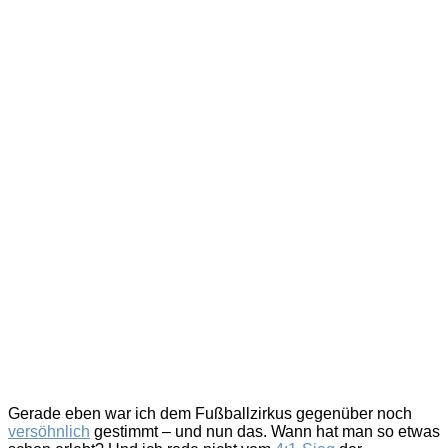
Waldi
vs.
Lindenstraße
Gerade eben war ich dem Fußballzirkus gegenüber noch
versöhnlich
gestimmt – und nun das. Wann hat man so etwas