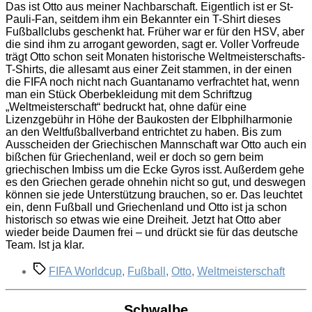
Das ist Otto aus meiner Nachbarschaft. Eigentlich ist er St-
Pauli-Fan, seitdem ihm ein Bekannter ein T-Shirt dieses
Fußballclubs geschenkt hat. Früher war er für den HSV, aber
die sind ihm zu arrogant geworden, sagt er. Voller Vorfreude
trägt Otto schon seit Monaten historische Weltmeisterschafts-
T-Shirts, die allesamt aus einer Zeit stammen, in der einen
die FIFA noch nicht nach Guantanamo verfrachtet hat, wenn
man ein Stück Oberbekleidung mit dem Schriftzug
„Weltmeisterschaft“ bedruckt hat, ohne dafür eine
Lizenzgebühr in Höhe der Baukosten der Elbphilharmonie
an den Weltfußballverband entrichtet zu haben. Bis zum
Ausscheiden der Griechischen Mannschaft war Otto auch ein
bißchen für Griechenland, weil er doch so gern beim
griechischen Imbiss um die Ecke Gyros isst. Außerdem gehe
es den Griechen gerade ohnehin nicht so gut, und deswegen
können sie jede Unterstützung brauchen, so er. Das leuchtet
ein, denn Fußball und Griechenland und Otto ist ja schon
historisch so etwas wie eine Dreiheit. Jetzt hat Otto aber
wieder beide Daumen frei – und drückt sie für das deutsche
Team. Ist ja klar.
Schlagwörter
FIFA Worldcup
,
Fußball
,
Otto
,
Weltmeisterschaft
Schwalbe