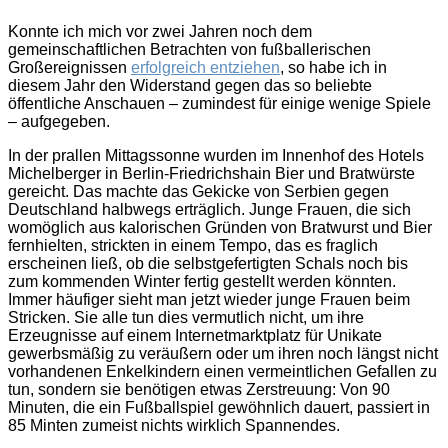
Konnte ich mich vor zwei Jahren noch dem
gemeinschaftlichen Betrachten von fußballerischen
Großereignissen
erfolgreich entziehen
, so habe ich in
diesem Jahr den Widerstand gegen das so beliebte
öffentliche Anschauen – zumindest für einige wenige Spiele
– aufgegeben.
In der prallen Mittagssonne wurden im Innenhof des Hotels
Michelberger in Berlin-Friedrichshain Bier und Bratwürste
gereicht. Das machte das Gekicke von Serbien gegen
Deutschland halbwegs erträglich. Junge Frauen, die sich
womöglich aus kalorischen Gründen von Bratwurst und Bier
fernhielten, strickten in einem Tempo, das es fraglich
erscheinen ließ, ob die selbstgefertigten Schals noch bis
zum kommenden Winter fertig gestellt werden könnten.
Immer häufiger sieht man jetzt wieder junge Frauen beim
Stricken. Sie alle tun dies vermutlich nicht, um ihre
Erzeugnisse auf einem Internetmarktplatz für Unikate
gewerbsmäßig zu veräußern oder um ihren noch längst nicht
vorhandenen Enkelkindern einen vermeintlichen Gefallen zu
tun, sondern sie benötigen etwas Zerstreuung: Von 90
Minuten, die ein Fußballspiel gewöhnlich dauert, passiert in
85 Minten zumeist nichts wirklich Spannendes.