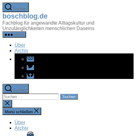
Zum
Suchen
Inhalt
boschblog.de
springen
Fachblog für angewandte Alltagskultur und
Unzulänglichkeiten menschlichen Daseins
Menü
Über
Archiv
Instagram
Twitter
Facebook
Suchen
Suchen
nach:
Suche
schließen
Menü schließen
Über
Archiv
Instagram