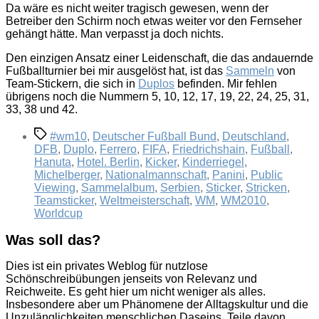
Da wäre es nicht weiter tragisch gewesen, wenn der
Betreiber den Schirm noch etwas weiter vor den Fernseher
gehängt hätte. Man verpasst ja doch nichts.
Den einzigen Ansatz einer Leidenschaft, die das andauernde
Fußballturnier bei mir ausgelöst hat, ist das
Sammeln
von
Team-Stickern, die sich in
Duplos
befinden. Mir fehlen
übrigens noch die Nummern 5, 10, 12, 17, 19, 22, 24, 25, 31,
33, 38 und 42.
Schlagwörter
#wm10
,
Deutscher Fußball Bund
,
Deutschland
,
DFB
,
Duplo
,
Ferrero
,
FIFA
,
Friedrichshain
,
Fußball
,
Hanuta
,
Hotel. Berlin
,
Kicker
,
Kinderriegel
,
Michelberger
,
Nationalmannschaft
,
Panini
,
Public
Viewing
,
Sammelalbum
,
Serbien
,
Sticker
,
Stricken
,
Teamsticker
,
Weltmeisterschaft
,
WM
,
WM2010
,
Worldcup
Was soll das?
Dies ist ein privates Weblog für nutzlose
Schönschreibübungen jenseits von Relevanz und
Reichweite. Es geht hier um nicht weniger als alles.
Insbesondere aber um Phänomene der Alltagskultur und die
Unzulänglichkeiten menschlichen Daseins. Teile davon