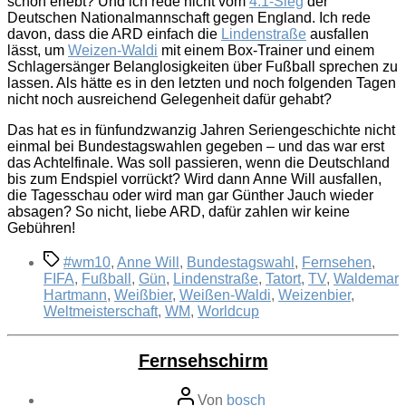
schon erlebt? Und ich rede nicht vom
4:1-Sieg
der
Deutschen Nationalmannschaft gegen England. Ich rede
davon, dass die ARD einfach die
Lindenstraße
ausfallen
lässt, um
Weizen-Waldi
mit einem Box-Trainer und einem
Schlagersänger Belanglosigkeiten über Fußball sprechen zu
lassen. Als hätte es in den letzten und noch folgenden Tagen
nicht noch ausreichend Gelegenheit dafür gehabt?
Das hat es in fünfundzwanzig Jahren Seriengeschichte nicht
einmal bei Bundestagswahlen gegeben – und das war erst
das Achtelfinale. Was soll passieren, wenn die Deutschland
bis zum Endspiel vorrückt? Wird dann Anne Will ausfallen,
die Tagesschau oder wird man gar Günther Jauch wieder
absagen? So nicht, liebe ARD, dafür zahlen wir keine
Gebühren!
Schlagwörter
#wm10
,
Anne Will
,
Bundestagswahl
,
Fernsehen
,
FIFA
,
Fußball
,
Gün
,
Lindenstraße
,
Tatort
,
TV
,
Waldemar
Hartmann
,
Weißbier
,
Weißen-Waldi
,
Weizenbier
,
Weltmeisterschaft
,
WM
,
Worldcup
Fernsehschirm
Beitragsautor
Von
bosch