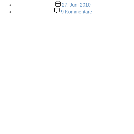
Veröffentlichungsdatum
27. Juni 2010
zu
9 Kommentare
Fernsehschirm