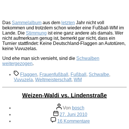
Das
Sammelalbum
aus dem
letzten
Jahr nicht voll
bekommen und trotzdem schon wieder eine Fußball-WM im
Lande. Die
Stimmung
ist eine ganz andere als damals. Wer
nicht aufmerksam genug ist, bemerkt gar nicht, dass ein
Turnier stattfindet: Keine Deutschland-Flaggen an Autotüren,
keine Vuvuzelas.
Und ehe man sich versieht, sind die
Schwalben
weitergezogen
.
Schlagwörter
Flaggen
,
Frauenfußball
,
Fußball
,
Schwalbe
,
Vuvuzela
,
Weltmeisterschaft
,
WM
Weizen-Waldi vs. Lindenstraße
Beitragsautor
Von
bosch
Veröffentlichungsdatum
27. Juni 2010
zu
16 Kommentare
Weizen-