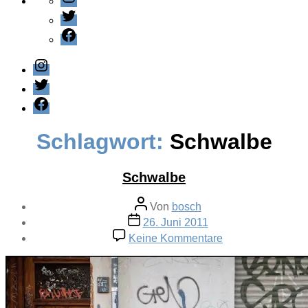
Twitter
Facebook
Instagram
Twitter
Facebook
Schlagwort:
Schwalbe
Schwalbe
Beitragsautor
Von
bosch
Veröffentlichungsdatum
26. Juni 2011
zu
Keine Kommentare
Schwalbe