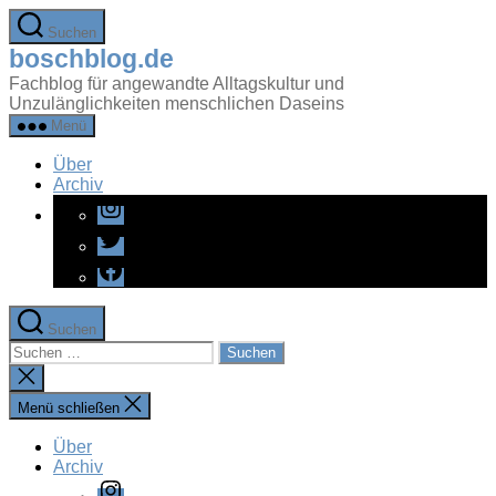
Zum
Suchen
Inhalt
boschblog.de
springen
Fachblog für angewandte Alltagskultur und
Unzulänglichkeiten menschlichen Daseins
Menü
Über
Archiv
Instagram
Twitter
Facebook
Suchen
Suchen
nach:
Suche
schließen
Menü schließen
Über
Archiv
Instagram