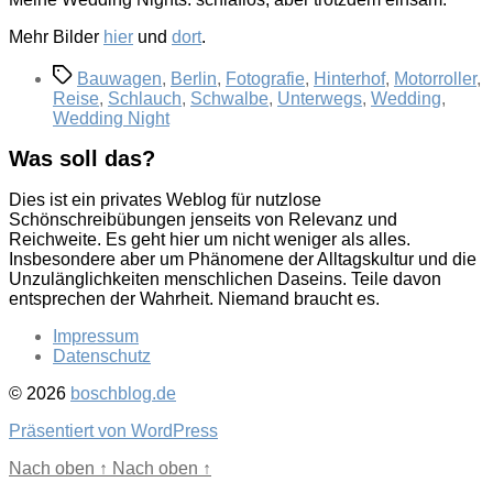
Mehr Bilder
hier
und
dort
.
Schlagwörter
Bauwagen
,
Berlin
,
Fotografie
,
Hinterhof
,
Motorroller
,
Reise
,
Schlauch
,
Schwalbe
,
Unterwegs
,
Wedding
,
Wedding Night
Was soll das?
Dies ist ein privates Weblog für nutzlose
Schönschreibübungen jenseits von Relevanz und
Reichweite. Es geht hier um nicht weniger als alles.
Insbesondere aber um Phänomene der Alltagskultur und die
Unzulänglichkeiten menschlichen Daseins. Teile davon
entsprechen der Wahrheit. Niemand braucht es.
Impressum
Datenschutz
© 2026
boschblog.de
Präsentiert von WordPress
Nach oben
↑
Nach oben
↑