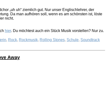
chor „uh uh“ ziemlich gut. Nur unser Englischlehrer, der
ietung. Da man aufhören soll, wenn es am schönsten ist, löste
er nicht.
ich
hier
. Du möchtest auch ein Stück Musik vorstellen? Nur zu.
erin
,
Rock
,
Rockmusik
,
Rolling Stones
,
Schule
,
Soundtrack
ove Away