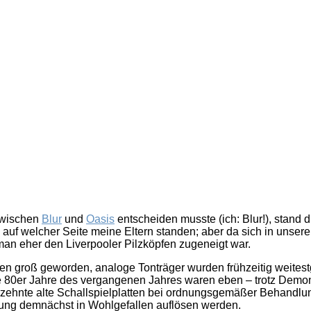
Hide
Your
Love
Away
 zwischen
Blur
und
Oasis
entscheiden musste (ich: Blur!), stand 
, auf welcher Seite meine Eltern standen; aber da sich in uns
 man eher den Liverpooler Pilzköpfen zugeneigt war.
eiben groß geworden, analoge Tonträger wurden frühzeitig weit
ie 80er Jahre des vergangenen Jahres waren eben – trotz Demon
rzehnte alte Schallspielplatten bei ordnungsgemäßer Behandlun
ung demnächst in Wohlgefallen auflösen werden.