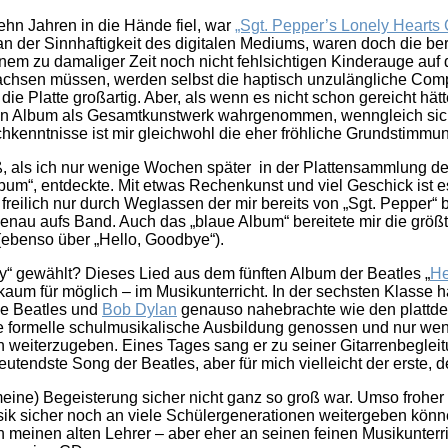
zehn Jahren in die Hände fiel, war
„Sgt. Pepper’s Lonely Hearts
an der Sinnhaftigkeit des digitalen Mediums, waren doch die b
meinem zu damaliger Zeit noch nicht fehlsichtigen Kinderauge a
achsen müssen, werden selbst die haptisch unzulängliche Com
ie Platte großartig. Aber, als wenn es nicht schon gereicht hät
 ein Album als Gesamtkunstwerk wahrgenommen, wenngleich si
ischkenntnisse ist mir gleichwohl die eher fröhliche Grundstimmu
, als ich nur wenige Wochen später in der Plattensammlung de
lbum“, entdeckte. Mit etwas Rechenkunst und viel Geschick ist e
reilich nur durch Weglassen der mir bereits von „Sgt. Pepper“
enau aufs Band. Auch das „blaue Album“ bereitete mir die grö
(ebenso über „Hello, Goodbye“).
“ gewählt? Dieses Lied aus dem fünften Album der Beatles „
He
kaum für möglich – im Musikunterricht. In der sechsten Klasse 
die Beatles und
Bob Dylan
genauso nahebrachte wie den plattd
ine formelle schulmusikalische Ausbildung genossen und nur 
en weiterzugeben. Eines Tages sang er zu seiner Gitarrenbegle
bedeutendste Song der Beatles, aber für mich vielleicht der ers
eine) Begeisterung sicher nicht ganz so groß war. Umso froher 
k sicher noch an viele Schülergenerationen weitergeben können.
meinen alten Lehrer – aber eher an seinen feinen Musikunterri