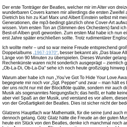
Der erste Tonträger der Beatles, welcher mir im Alter von drei
wunderbaren Covers kamen mir allerdings die ersten Zweifel 
Dietrich bis hin zu Karl Marx und Albert Einstein selbst mit 
Generationen, die mp3-bedingt gänzlich ohne Cover-Art aufw
wissen. Vom ersten Ton an (Stimmen des Orchesters) fand ich d
Best-of-Alben groß geworden. Zum ersten Mal habe ich nun
erst Jahre später erschließen sollte. Trotz rudimentärer Engl
Ich wollte mehr – und so war meine Freude entsprechend groß
Doppelalbums
„1967-1970“
, besser bekannt als „Das blaue A
Länge von 90 Minuten zu überspielen. Dieses Wunder gelang f
Rechenkünste waren nicht sonderlich ausgeprägt – ziemlich g
„Ob-La-Di, Ob-La-Da“ sehe ich noch heute großzügig hinweg 
Warum aber habe ich nun „You’ve Got To Hide Your Love Away
begegnete mir noch vor „Sgt. Pepper“ und zwar – man hält es 
der uns nicht nur mit der Blockflöte quälte, sondern mir auch 
Musik als sogenanntes Neigungsfach; das heißt, er hatte ke
aber viel Spaß an der Musik, und verstand es vor allem, dies
von der Großartigkeit der Beatles. Dies ist sicher nicht der 
Glatzens Hauptfach war Mathematik, für die seine (und auch m
dennoch gelang. Götz Glatz hätte die Freude an der guten Musi
heute ein Stück von den Beatles, denke ich manchmal noch an 