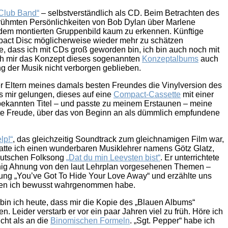
 Club Band“
– selbstverständlich als CD. Beim Betrachten des
erühmten Persönlichkeiten von Bob Dylan über Marlene
uf dem montierten Gruppenbild kaum zu erkennen. Künftige
pact Disc möglicherweise wieder mehr zu schätzen
te, dass ich mit CDs groß geworden bin, ich bin auch noch mit
ch mir das Konzept dieses sogenannten
Konzeptalbums
auch
ng der Musik nicht verborgen geblieben.
r Eltern meines damals besten Freundes die Vinylversion des
s mir gelungen, dieses auf eine
Compact-Cassette
mit einer
 bekannten Titel – und passte zu meinem Erstaunen – meine
ßte Freude, über das von Beginn an als dümmlich empfundene
lp!“
, das gleichzeitig Soundtrack zum gleichnamigen Film war,
hatte ich einen wunderbaren Musiklehrer namens Götz Glatz,
eutschen Folksong
„Dat du min Leevsten bist“
. Er unterrichtete
wenig Ahnung von den laut Lehrplan vorgesehenen Themen –
itung „You’ve Got To Hide Your Love Away“ und erzählte uns
te, den ich bewusst wahrgenommen habe.
bin ich heute, dass mir die Kopie des „Blauen Albums“
 Leider verstarb er vor ein paar Jahren viel zu früh. Höre ich
cht als an die
Binomischen Formeln
. „Sgt. Pepper“ habe ich