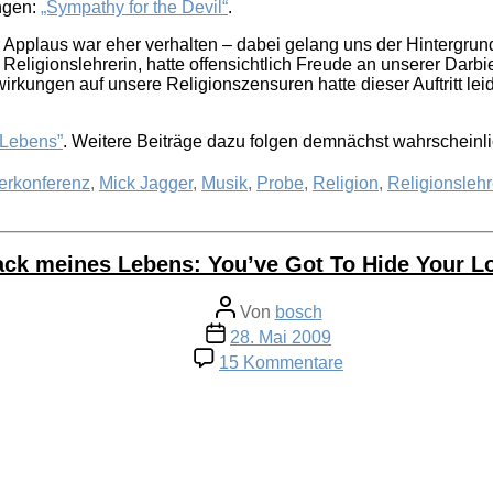
ingen:
„Sympathy for the Devil“
.
 Applaus war eher verhalten – dabei gelang uns der Hintergrund
 Religionslehrerin, hatte offensichtlich Freude an unserer Darb
kungen auf unsere Religionszensuren hatte dieser Auftritt leid
 Lebens”
. Weitere Beiträge dazu folgen demnächst wahrscheinl
erkonferenz
,
Mick Jagger
,
Musik
,
Probe
,
Religion
,
Religionslehr
ack meines Lebens: You’ve Got To Hide Your L
Beitragsautor
Von
bosch
Veröffentlichungsdatum
28. Mai 2009
zu
15 Kommentare
Soundtrack
meines
Lebens:
You’ve
Got
To