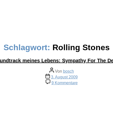
Schlagwort:
Rolling Stones
undtrack meines Lebens: Sympathy For The De
Beitragsautor
Von
bosch
Veröffentlichungsdatum
3. August 2009
zu
9 Kommentare
Soundtrack
meines
Lebens:
Sympathy
For
The