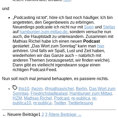
und
„Podcasting ist tot“, höre ich fast noch häufiger. Ich bin
angetreten, den Gegenbeweis zu erbringen.
Neuerdings podcaste ich nicht nur mit
Sven
und
Stefan
auf
hamburger-zum-mittag.de
, sondern versuche nun
auch, die Hauptstadt zu unterwandern. Zusammen mit
Mathias Richel habe ich einen neuen
Podcast
gestartet: „Das Wort zum Sonntag“ kann man
hier
anhören. Und falls wir Spaß, Lust und Zeit haben,
wiederholen wir das Ganze auch – natürlich mit
anderen Themen (vorausgesetzt, wir finden welche).
Dann gibt es vielleicht irgendwann sogar einen
richtigen Podcast-Feed.
Nun soll noch mal jemand behaupten, es passiere nichts.
Schlagwörter
#rp10
,
#wzm
,
@mathiasrichel
,
Berlin
,
Das Wort zum
Sonntag
,
Friedrichstadtpalast
,
Hamburger zum Mittag
,
HZM
,
Mathias Richel
,
Podcast
,
re-publica
,
re-
publica10
,
re:publica
,
Twitter
,
Twitterlesung
Seitennummerierung
←
Neuere
Beiträge
1
2
3
Ältere
Beiträge
→