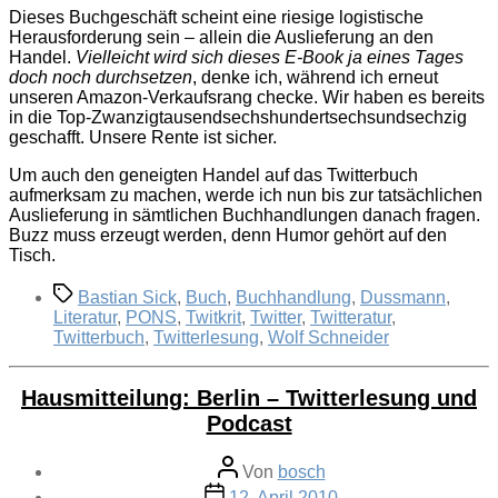
Dieses Buchgeschäft scheint eine riesige logistische
Herausforderung sein – allein die Auslieferung an den
Handel.
Vielleicht wird sich dieses E-Book ja eines Tages
doch noch durchsetzen
, denke ich, während ich erneut
unseren Amazon-Verkaufsrang checke. Wir haben es bereits
in die Top-Zwanzigtausendsechshundertsechsundsechzig
geschafft. Unsere Rente ist sicher.
Um auch den geneigten Handel auf das Twitterbuch
aufmerksam zu machen, werde ich nun bis zur tatsächlichen
Auslieferung in sämtlichen Buchhandlungen danach fragen.
Buzz muss erzeugt werden, denn Humor gehört auf den
Tisch.
Schlagwörter
Bastian Sick
,
Buch
,
Buchhandlung
,
Dussmann
,
Literatur
,
PONS
,
Twitkrit
,
Twitter
,
Twitteratur
,
Twitterbuch
,
Twitterlesung
,
Wolf Schneider
Hausmitteilung: Berlin – Twitterlesung und
Podcast
Beitragsautor
Von
bosch
Veröffentlichungsdatum
12. April 2010