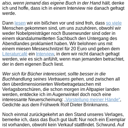
also, wenn jemand das eigene Buch in der Hand hält,
denke
ich und hoffe, dass ich in einem Interview nie danach gefragt
werde.
Dann
lesen
wir ein bißchen vor und sind froh, dass
so viele
Menschen gekommen sind, um uns zuzuhören, obwohl wir
weder Nobelpreisträger noch Busenwunder sind oder in
einem skandalumwitterten Sachbuch den Untergang des
Abendlandes proklamiert haben. Wir belohnen uns mit
einem miesen Messeschnitzel für 20 Euro und geben dem
Literaturcafé
ein
Interview
, in dem wir nicht danach gefragt
werden, wie es sich anfühlt, wenn man jemanden betrachtet,
der in dem eigenen Buch liest.
Wer sich für Bücher interessiert, sollte besser in die
Buchhandlung seines Vertrauens gehen,
und zwischen all
den überdimensionierten Werbetragetaschen mit
Verlagsborschüren, die schon morgen im Altpapier landen
werden, entdecke ich im Augenwinkel doch noch eine
interessante Neuerscheinung:
„Vorstellung meiner Hände“
,
Gedichte aus dem Frühwerk Rolf Dieter Brinkmanns.
Noch einmal zurückgekehrt an den Stand unseres Verlages,
bemerke ich, dass das Buch gut läuft: Nur noch ein Exemplar
ist vorhanden, obwohl kein Verkauf stattfindet. Schwund. Auf