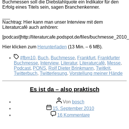
Buchmessen soll die Diebstahlquote ein Indikator für den
Erfolg eines Titels sein, sagen Branchenkenner.
___
Nachtrag: Hier kann man unser Interview mit dem
Literaturcafé auch anhören:
[podcast]http://literaturcafe.podspot.de/files/buchmesse_2010
Hier klicken zum
Herunterladen
(13 Min. – 6 MB).
Schlagwörter
#fbm10
,
Buch
,
Buchmesse
,
Frankfurt
,
Frankfurter
Buchmesse
,
Interview
,
Literatur
,
Literaturcafé
,
Messe
,
Podcast
,
PONS
,
Rolf Dieter Brinkmann
,
Twitkrit
,
Twitterbuch
,
Twitterlesung
,
Vorstellung meiner Hände
Es ist da – also praktisch
Beitragsautor
Von
bosch
Veröffentlichungsdatum
15. September 2010
zu
16 Kommentare
Es
ist
da