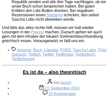
Republik senden und alle drei Tage nachfragen, ob sie
unser Buch schon besprochen haben. Bei guten
Kritiken den Like-Button drücken. Bei negativen
Rezensionen einen
Shitstorm
schicken, den selbst
Sascha Lobo nicht überleben würde.
Und falls das alles nichts hilft, müssen wir halt wieder
Lesungen in der
Provinz
machen. Danach gehen wir auch
gern mit dem Inhaber der lokalen Sortimentsbuchhandlung
griechisch essen. Vorausgesetzt, er lädt uns ein.
Schlagwörter
Amazon
,
Buch
,
Literatur
,
PONS
,
Sascha Lobo
,
Thilo
Sarrazin
,
Twitkrit
,
Twitter
,
Twitteratur
,
Twitterbuch
,
Twitterlesung
Es ist da – also theoretisch
Beitragsautor
Von
bosch
Veröffentlichungsdatum
13. September 2010
zu
25 Kommentare
Es
ist
da