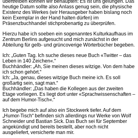
übertreiben können wir behaupten: Es ist uns gelungen. Das
heutige Datum sollte also Anlass genug sein, die physische
Existenz des Werkes (wir Herausgeber haben bislang noch
kein Exemplar in der Hand halten dürfen) im
Präsenzbuchhandel stichprobenartig zu überprüfen.
Hierzu habe ich soeben ein sogenanntes Kulturkaufhaus im
Zentrum Berlins aufgesucht und mich zunächst in der
Abteilung für gelb- und grüncoverige Wörterbücher begeben.
Ich: „Guten Tag. Ich suche dieses neue Buch «Twitter – das
Leben in 140 Zeichen«.“
Buchhändler: „Ah, Sie meinen dieses witzige. Von dem habe
ich schon gehört.“
Ich: „Ja, genau, dieses witzige Buch meine ich. Es soll
großartig sein, sagt man.“
Buchhändler: „Das haben die Kollegen aus der zweiten
Etage vorliegen. Es liegt dort unter «Sprachwissenschaften –
auf dem Humor-Tisch«.“
Ich begebe mich auf also ein Stockwerk tiefer. Auf dem
„Humor-Tisch“ befinden sich allerdings nur Werke von Wolf
Schneider und Bastian Sick. Das Buch sei für September
angekündigt und bereits bestellt, aber noch nicht
ausgeliefert, versicherte man mir.