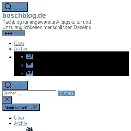
Zum
Suchen
Inhalt
boschblog.de
springen
Fachblog für angewandte Alltagskultur und
Unzulänglichkeiten menschlichen Daseins
Menü
Über
Archiv
Instagram
Twitter
Facebook
Suchen
Suchen
nach:
Suche
schließen
Menü schließen
Über
Archiv
Instagram