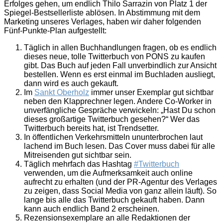
Erfolges gehen, um endlich Thilo Sarrazin von Platz 1 der
Spiegel-Bestsellerliste ablösen. In Abstimmung mit dem
Marketing unseres Verlages, haben wir daher folgenden
Fünf-Punkte-Plan aufgestellt:
Täglich in allen Buchhandlungen fragen, ob es endlich
dieses neue, tolle Twitterbuch von PONS zu kaufen
gibt. Das Buch auf jeden Fall unverbindlich zur Ansicht
bestellen. Wenn es erst einmal im Buchladen ausliegt,
dann wird es auch gekauft.
Im
Sankt Oberholz
immer unser Exemplar gut sichtbar
neben den Klapprechner legen. Andere Co-Worker in
unverfängliche Gespräche verwickeln: „Hast Du schon
dieses großartige Twitterbuch gesehen?“ Wer das
Twitterbuch bereits hat, ist Trendsetter.
In öffentlichen Verkehrsmitteln ununterbrochen laut
lachend im Buch lesen. Das Cover muss dabei für alle
Mitreisenden gut sichtbar sein.
Täglich mehrfach das Hashtag
#Twitterbuch
verwenden, um die Aufmerksamkeit auch online
aufrecht zu erhalten (und der PR-Agentur des Verlages
zu zeigen, dass Social Media von ganz allein läuft). So
lange bis alle das Twitterbuch gekauft haben. Dann
kann auch endlich Band 2 erscheinen.
Rezensionsexemplare an alle Redaktionen der