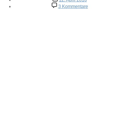
zu
3 Kommentare
Hausmitteilung:
Berlin
–
Twitterlesung
und
Podcast