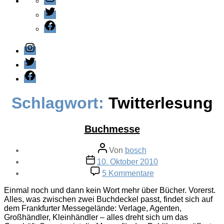
Twitter
Facebook
Instagram
Twitter
Facebook
Schlagwort:
Twitterlesung
Buchmesse
Beitragsautor
Von
bosch
Veröffentlichungsdatum
10. Oktober 2010
zu
5 Kommentare
Buchmesse
Einmal noch und dann kein Wort mehr über Bücher. Vorerst.
Alles, was zwischen zwei Buchdeckel passt, findet sich auf
dem Frankfurter Messegelände: Verlage, Agenten,
Großhändler, Kleinhändler – alles dreht sich um das