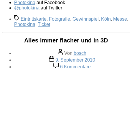
Photokina
auf Facebook
@photokina
auf Twitter
Schlagwörter
Eintrittskarte
,
Fotografie
,
Gewinnspiel
,
Köln
,
Messe
,
Photokina
,
Ticket
Alles immer flacher und in 3D
Beitragsautor
Von
bosch
Veröffentlichungsdatum
9. September 2010
zu
6 Kommentare
Alles
immer
flacher
und
in
3D