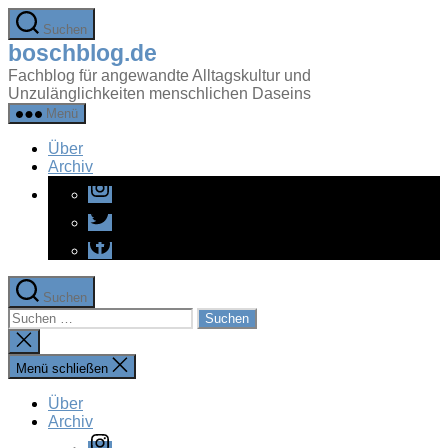
Zum
Suchen
Inhalt
boschblog.de
springen
Fachblog für angewandte Alltagskultur und
Unzulänglichkeiten menschlichen Daseins
Menü
Über
Archiv
Instagram
Twitter
Facebook
Suchen
Suchen
nach:
Suche
schließen
Menü schließen
Über
Archiv
Instagram