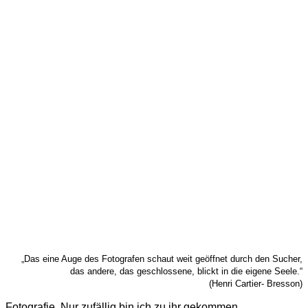
fünf
Tickets
„Das eine Auge des Fotografen schaut weit geöffnet durch den Sucher,
das andere, das geschlossene, blickt in die eigene Seele.“
(Henri Cartier- Bresson)
Fotografie. Nur zufällig bin ich zu ihr gekommen.