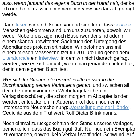
also, wenn jemand das eigene Buch in der Hand hält,
denke
ich und hoffe, dass ich in einem Interview nie danach gefragt
werde.
Dann
lesen
wir ein bißchen vor und sind froh, dass
so viele
Menschen gekommen sind, um uns zuzuhören, obwohl wir
weder Nobelpreisträger noch Busenwunder sind oder in
einem skandalumwitterten Sachbuch den Untergang des
Abendlandes proklamiert haben. Wir belohnen uns mit
einem miesen Messeschnitzel für 20 Euro und geben dem
Literaturcafé
ein
Interview
, in dem wir nicht danach gefragt
werden, wie es sich anfühlt, wenn man jemanden betrachtet,
der in dem eigenen Buch liest.
Wer sich für Bücher interessiert, sollte besser in die
Buchhandlung seines Vertrauens gehen,
und zwischen all
den überdimensionierten Werbetragetaschen mit
Verlagsborschüren, die schon morgen im Altpapier landen
werden, entdecke ich im Augenwinkel doch noch eine
interessante Neuerscheinung:
„Vorstellung meiner Hände“
,
Gedichte aus dem Frühwerk Rolf Dieter Brinkmanns.
Noch einmal zurückgekehrt an den Stand unseres Verlages,
bemerke ich, dass das Buch gut läuft: Nur noch ein Exemplar
ist vorhanden, obwohl kein Verkauf stattfindet. Schwund. Auf