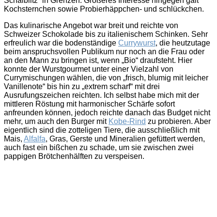
Schälblitz“ in Grenzen. Größeres Interesse hingegen galt
Kochsternchen sowie Probierhäppchen- und schlückchen.
Das kulinarische Angebot war breit und reichte von
Schweizer Schokolade bis zu italienischem Schinken. Sehr
erfreulich war die bodenständige
Currywurst
, die heutzutage
beim anspruchsvollen Publikum nur noch an die Frau oder
an den Mann zu bringen ist, wenn „Bio“ draufsteht. Hier
konnte der Wurstgourmet unter einer Vielzahl von
Currymischungen wählen, die von „frisch, blumig mit leicher
Vanillenote“ bis hin zu „extrem scharf“ mit drei
Ausrufungszeichen reichten. Ich selbst habe mich mit der
mittleren Röstung mit harmonischer Schärfe sofort
anfreunden können, jedoch reichte danach das Budget nicht
mehr, um auch den Burger mit
Kobe-Rind
zu probieren. Aber
eigentlich sind die zotteligen Tiere, die ausschließlich mit
Mais,
Alfalfa
, Gras, Gerste und Mineralien gefüttert werden,
auch fast ein bißchen zu schade, um sie zwischen zwei
pappigen Brötchenhälften zu verspeisen.