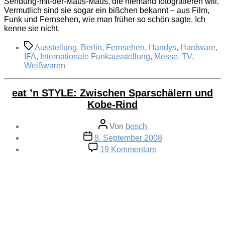
Sendung-mit-der-Maus-Maus, die niemand fotografieren will.
Vermutlich sind sie sogar ein bißchen bekannt – aus Film,
Funk und Fernsehen, wie man früher so schön sagte. Ich
kenne sie nicht.
Schlagwörter
Ausstellung
,
Berlin
,
Fernsehen
,
Handys
,
Hardware
,
IFA
,
Internationale Funkausstellung
,
Messe
,
TV
,
Weißwaren
eat ’n STYLE: Zwischen Sparschälern und
Kobe-Rind
Beitragsautor
Von
bosch
Veröffentlichungsdatum
8. September 2008
zu
19 Kommentare
eat
’n
STYLE:
Zwischen
Sparschälern
und
Kobe-
Rind