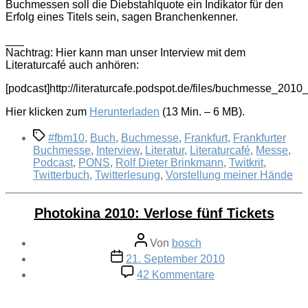
Buchmessen soll die Diebstahlquote ein Indikator für den
Erfolg eines Titels sein, sagen Branchenkenner.
___
Nachtrag: Hier kann man unser Interview mit dem
Literaturcafé auch anhören:
[podcast]http://literaturcafe.podspot.de/files/buchmesse_2010
Hier klicken zum
Herunterladen
(13 Min. – 6 MB).
Schlagwörter
#fbm10
,
Buch
,
Buchmesse
,
Frankfurt
,
Frankfurter
Buchmesse
,
Interview
,
Literatur
,
Literaturcafé
,
Messe
,
Podcast
,
PONS
,
Rolf Dieter Brinkmann
,
Twitkrit
,
Twitterbuch
,
Twitterlesung
,
Vorstellung meiner Hände
Photokina 2010: Verlose fünf Tickets
Beitragsautor
Von
bosch
Veröffentlichungsdatum
21. September 2010
zu
42 Kommentare
Photokina
2010:
Verlose