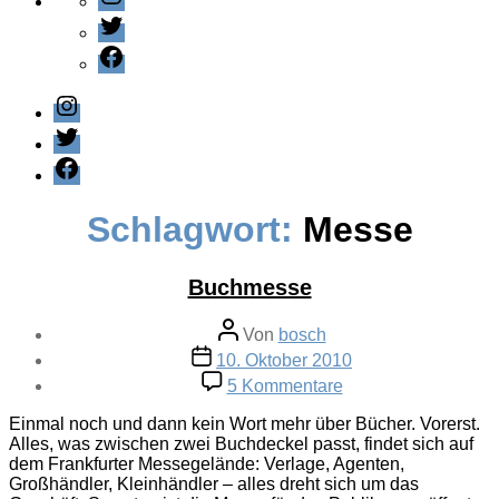
Twitter
Facebook
Instagram
Twitter
Facebook
Schlagwort:
Messe
Buchmesse
Beitragsautor
Von
bosch
Veröffentlichungsdatum
10. Oktober 2010
zu
5 Kommentare
Buchmesse
Einmal noch und dann kein Wort mehr über Bücher. Vorerst.
Alles, was zwischen zwei Buchdeckel passt, findet sich auf
dem Frankfurter Messegelände: Verlage, Agenten,
Großhändler, Kleinhändler – alles dreht sich um das