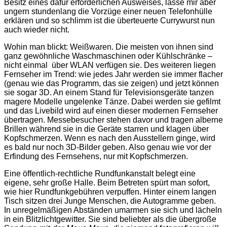
Besitz eines dafür erforderlichen Ausweises, lasse mir aber
ungern stundenlang die Vorzüge einer neuen Telefonhülle
erklären und so schlimm ist die überteuerte Currywurst nun
auch wieder nicht.
Wohin man blickt: Weißwaren. Die meisten von ihnen sind
ganz gewöhnliche Waschmaschinen oder Kühlschränke –
nicht einmal über WLAN verfügen sie. Des weiteren liegen
Fernseher im Trend: wie jedes Jahr werden sie immer flacher
(genau wie das Programm, das sie zeigen) und jetzt können
sie sogar 3D. An einem Stand für Televisionsgeräte tanzen
magere Modelle ungelenke Tänze. Dabei werden sie gefilmt
und das Livebild wird auf einen dieser modernen Fernseher
übertragen. Messebesucher stehen davor und tragen alberne
Brillen während sie in die Geräte starren und klagen über
Kopfschmerzen. Wenn es nach den Ausstellern ginge, wird
es bald nur noch 3D-Bilder geben. Also genau wie vor der
Erfindung des Fernsehens, nur mit Kopfschmerzen.
Eine öffentlich-rechtliche Rundfunkanstalt belegt eine
eigene, sehr große Halle. Beim Betreten spürt man sofort,
wie hier Rundfunkgebühren verpuffen. Hinter einem langen
Tisch sitzen drei Junge Menschen, die Autogramme geben.
In unregelmäßigen Abständen umarmen sie sich und lächeln
in ein Blitzlichtgewitter. Sie sind beliebter als die übergroße