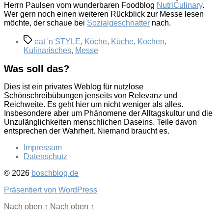
Herrn Paulsen vom wunderbaren Foodblog
NutriCulinary
.
Wer gern noch einen weiteren Rückblick zur Messe lesen
möchte, der schaue bei
Sozialgeschnatter
nach.
Schlagwörter
eat 'n STYLE
,
Köche
,
Küche
,
Kochen
,
Kulinarisches
,
Messe
Was soll das?
Dies ist ein privates Weblog für nutzlose
Schönschreibübungen jenseits von Relevanz und
Reichweite. Es geht hier um nicht weniger als alles.
Insbesondere aber um Phänomene der Alltagskultur und die
Unzulänglichkeiten menschlichen Daseins. Teile davon
entsprechen der Wahrheit. Niemand braucht es.
Impressum
Datenschutz
© 2026
boschblog.de
Präsentiert von WordPress
Nach oben
↑
Nach oben
↑